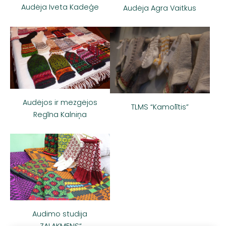
Audėja Iveta Kadeģe
Audėja Agra Vaitkus
Audėjos ir mezgėjos
TLMS “Kamolītis”
Regīna Kalniņa
Audimo studija
„ZAĻAKMENS“