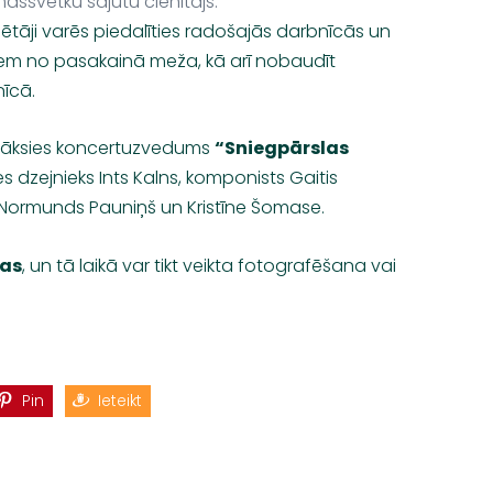
assvētku sajūtu cienītājs.
tāji varēs piedalīties radošajās darbnīcās un
ūķiem no pasakainā meža, kā arī nobaudīt
īcā.
āksies koncertuzvedums
“Sniegpārslas
ies dzejnieks Ints Kalns, komponists Gaitis
 Normunds Pauniņš un Kristīne Šomase.
as
, un tā laikā var tikt veikta fotografēšana vai
Pin
Ieteikt