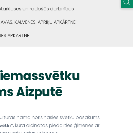
starklases un radošās darbnīcas
RAVAS, KALVENES, APRIĶU APKĀRTNE
BES APKĀRTNE
 Ziemassvētku
s Aizputē
kultūras namā norisināsies svētku pasākums
, kurā aicinātas piedalīties ģimenes ar
vētki”