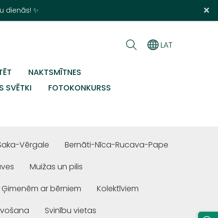
×
u dienās! ✨
LAT
TĒT
NAKTSMĪTNES
S SVĒTKI
FOTOKONKURSS
Saka-Vērgale
Bernāti-Nīca-Rucava-Pape
uves
Muižas un pilis
Ģimenēm ar bērniem
Kolektīviem
ivošana
Svinību vietas