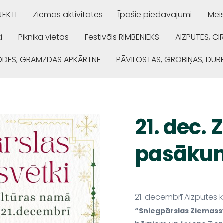
EKTI
Ziemas aktivitātes
Īpašie piedāvājumi
Mei
i
Piknika vietas
Festivāls RIMBENIEKS
AIZPUTES, CĪ
ŅODES, GRAMZDAS APKĀRTNE
PĀVILOSTAS, GROBIŅAS, DUR
21. dec.
pasākum
21. decembrī Aizputes 
“Sniegpārs­las Ziemass