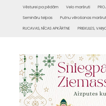
Vēsturei pa pēdām
Velo maršruti
PROJ
Semināru telpas
Putnu vērošanas maršrut
RUCAVAS, NĪCAS APKĀRTNE
PRIEKULES, VAI