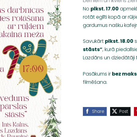
bērniem un ikviens Ziem
No
plkst. 17.00
apmeklē
rotāt eglīti kopā ar r
gardumus našku kafejn
Savukārt
plkst. 18.00
s
stāsts”
, kurā piedalīs
Lazdāns un dziedātāji
Pasākums ir
bez maks
filmēšana.
Share
Post