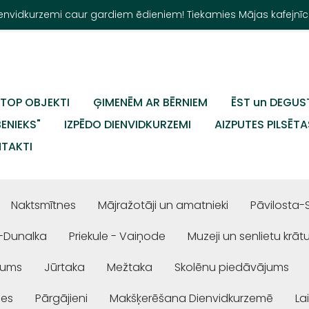
Dienvidkurzemi caur gardiem ēdieniem! Tiekamies Mājas kafejnīc
TOP OBJEKTI
ĢIMENĒM AR BĒRNIEM
ĒST un DEGUS
BENIEKS"
IZPĒDO DIENVIDKURZEMI
AIZPUTES PILSĒTA
TAKTI
Naktsmītnes
Mājražotāji un amatnieki
Pāvilosta-
-Dunalka
Priekule - Vaiņode
Muzeji un senlietu krāt
jums
Jūrtaka
Mežtaka
Skolēnu piedāvājums
ses
Pārgājieni
Makšķerēšana Dienvidkurzemē
La