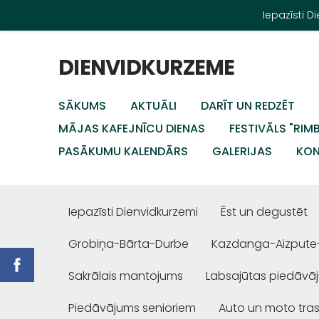
Iepazīsti 
DIENVIDKURZEME
SĀKUMS
AKTUĀLI
DARĪT UN REDZĒT
MĀJAS KAFEJNĪCU DIENAS
FESTIVĀLS "RIM
PASĀKUMU KALENDĀRS
GALERIJAS
KON
Iepazīsti Dienvidkurzemi
Ēst un degustēt
Grobiņa-Bārta-Durbe
Kazdanga-Aizpute
Sakrālais mantojums
Labsajūtas piedāvā
Piedāvājums senioriem
Auto un moto tra