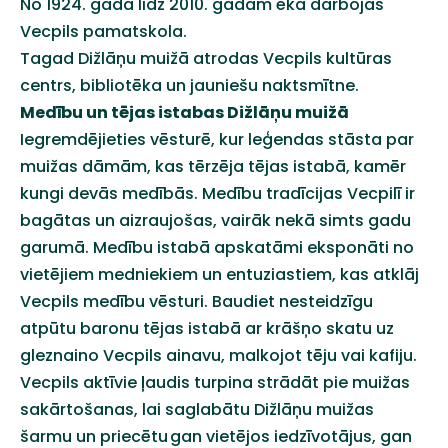
No 1924.
gada
līdz
2010.
gadam
ēkā
darboj
ā
s
Vecpils
pamatskola
.
Tagad
Dižlāņu
muižā
atrodas
Vecpils
kultūras
centrs
,
bibliotēka
un
jauniešu
naktsmītne
.
Medību
un
tējas
istabas
Dižlāņu
muižā
Iegremdējieties
vēsturē
,
kur
leģendas
stāsta
par
muižas
dāmām
, kas
tērzēja
tējas
istabā
,
kamēr
kungi
devās
medībās
.
Medību
tradīcijas
Vecpilī
ir
bagātas
un
aizraujošas
,
vairāk
nekā
simts
gadu
garumā
.
Medību
istabā
apskatāmi
eksponāti
no
vietējiem
medniekiem
un
entuziastiem
, kas
atklāj
Vecpils
medību
vēsturi
.
Baudiet
nesteidzīgu
atpūtu
baronu
tējas
istabā
ar
krāšņo
skatu
uz
gleznaino
Vecpils
ainavu
,
malkojot
tēju
vai
kafiju
.
Vecpils
aktīvie
ļaudis
turpina
strādāt
pie
muižas
sakārtošanas
, lai
saglabātu
Dižlāņu
muižas
šarmu
un
priecētu
gan
vietējos
iedzīvotājus
, gan