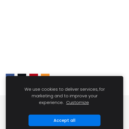
We use cookies to deliver services, for
marketing and to improve your
experience.
Customize
DARĪT UN REDZĒT
Sīkdatnes
Accept all