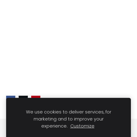
We use cookies to deliver services, for
marketing and to improve your
experience.
Customize
Slapukai