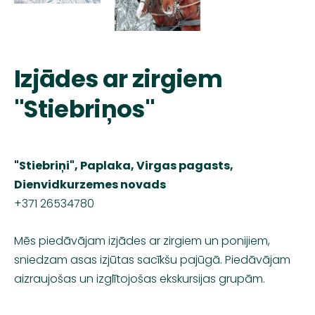
Izjādes ar zirgiem
"Stiebriņos"
"Stiebriņi", Paplaka, Virgas pagasts,
Dienvidkurzemes novads
+371 26534780
Mēs piedāvājam izjādes ar zirgiem un ponijiem,
sniedzam asas izjūtas sacīkšu pajūgā. Piedāvājam
aizraujošas un izglītojošas ekskursijas grupām.