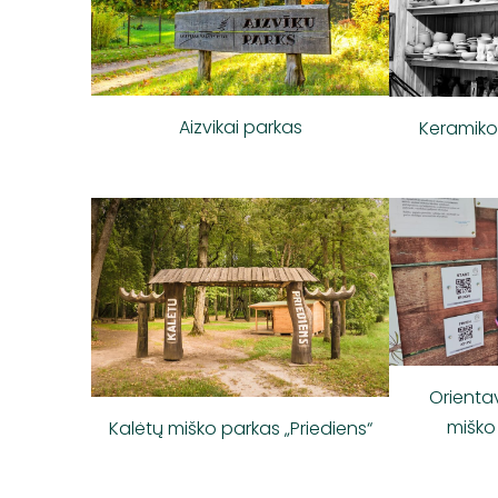
Aizvikai parkas
Keramikos
Orientav
miško
Kalėtų miško parkas „Priediens“