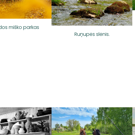
os miško parkas
Ruņupės slėnis.