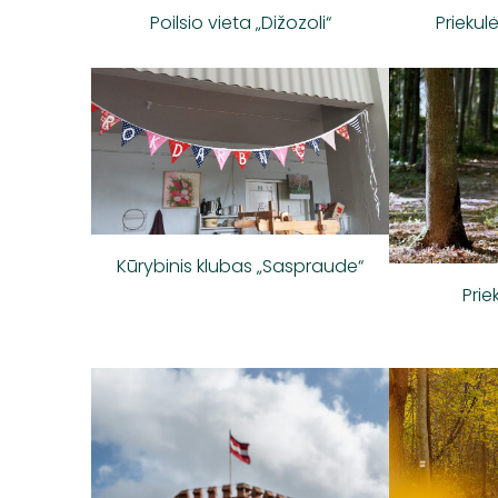
Poilsio vieta „Dižozoli“
Priekul
Kūrybinis klubas „Saspraude“
Prie