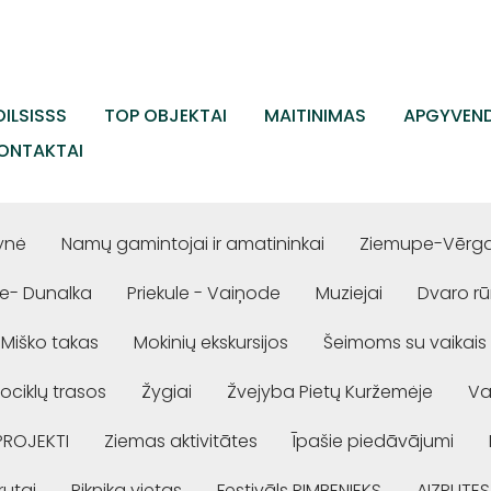
ILSISSS
TOP OBJEKTAI
MAITINIMAS
APGYVEND
ONTAKTAI
ynė
Namų gamintojai ir amatininkai
Ziemupe-Vērgal
e- Dunalka
Priekule - Vaiņode
Muziejai
Dvaro r
Miško takas
Mokinių ekskursijos
Šeimoms su vaikais
ociklų trasos
Žygiai
Žvejyba Pietų Kuržemėje
Va
PROJEKTI
Ziemas aktivitātes
Īpašie piedāvājumi
rutai
Piknika vietas
Festivāls RIMBENIEKS
AIZPUTES