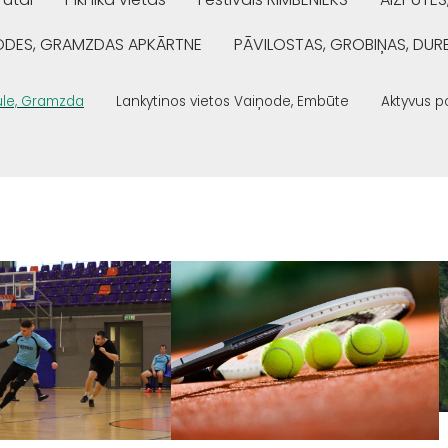
ŅODES, GRAMZDAS APKĀRTNE
PĀVILOSTAS, GROBIŅAS, DUR
kule, Gramzda
Lankytinos vietos Vaiņode, Embūte
Aktyvus p