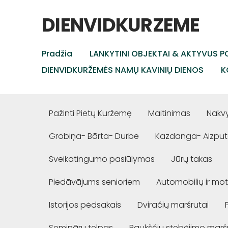
DIENVIDKURZEME
Pradžia
LANKYTINI OBJEKTAI & AKTYVUS PO
DIENVIDKURŽEMĖS NAMŲ KAVINIŲ DIENOS
K
Pažinti Pietų Kuržemę
Maitinimas
Nakv
Grobiņa- Bārta- Durbe
Kazdanga- Aizput
Sveikatingumo pasiūlymas
Jūrų takas
Piedāvājums senioriem
Automobilių ir mot
Istorijos pėdsakais
Dviračių maršrutai
Semināru telpas
Paukščių stebėjimo marš