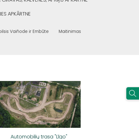
BES APKĀRTNE
oilsis Vaiňode ir Embūte
Maitinimas
Automobilių trasa "Līgo"