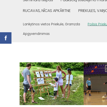
RUCAVAS, NĪCAS APKĀRTNE
PRIEKULES, VAI
Lankytinos vietos Priekule, Gramzda
Poilsis Prie
Apgyvendinimas