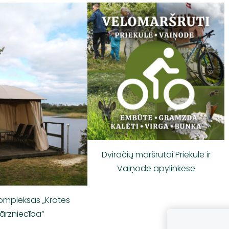
Dviračių maršrutai Priekule ir
Vaiņode apylinkėse
kompleksas „Krotes
ārzniecība“