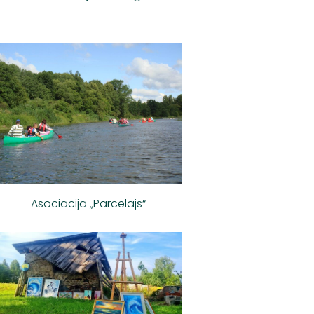
Asociacija „Pārcēlājs“