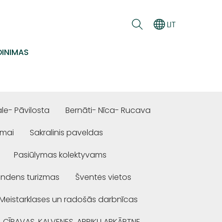
LIT
INIMAS
e- Pāvilosta
Bernāti- Nīca- Rucava
ūmai
Sakralinis paveldas
Pasiūlymas kolektyvams
ndens turizmas
Šventės vietos
Meistarklases un radošās darbnīcas
, CĪRAVAS, KALVENES, APRIĶU APKĀRTNE