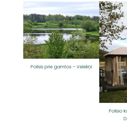
Poilsis prie gamtos – Velėkņi
Poilsio 
D