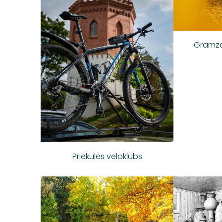
Gramzd
Priekulės veloklubs