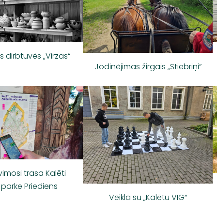
 dirbtuvės „Virzas“
Jodinėjimas žirgais „Stiebriņi“
imosi trasa Kalēti
 parke Priediens
Veikla su „Kalētu VIG“