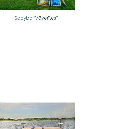
Sodyba “Vāverītes”