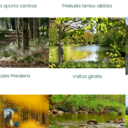
ės sporto centras
Priekulės teniso aikštės
kules Priediens
Valtos giraitė