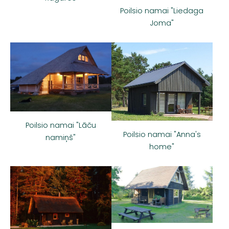
Poilsio namai "Liedaga
Joma"
Poilsio namai "Lāču
Poilsio namai "Anna's
namiņš"
home"