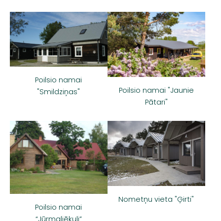
Poilsio namai
Poilsio namai "Jaunie
"Smildziņas"
Pātari"
Nometņu vieta "Ģirti"
Poilsio namai
“Jūrmaļjēkuļi”