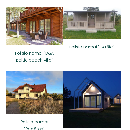
Poilsio namai "Gaišie"
Poilsio namai "D&A
Baltic beach villa"
Poilsio namai
"Ragāres"