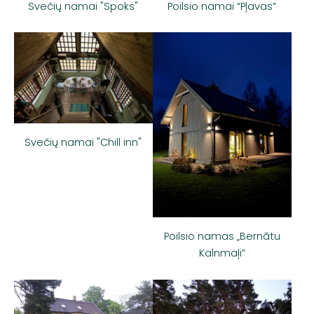
Svečių namai "Spoks"
Poilsio namai “Pļavas”
Svečių namai "Chill inn"
Poilsio namas „Bernātu
Kalnmaļi”