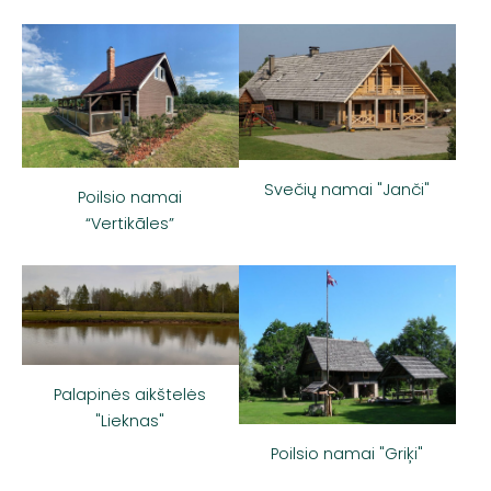
Svečių namai "Janči"
Poilsio namai
“Vertikāles”
Palapinės aikštelės
"Lieknas"
Poilsio namai "Griķi"