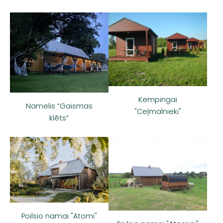
Kempingai
Namelis “Gaismas
"Ceļmalnieki"
klēts”
Poilsio namai "Atomi"