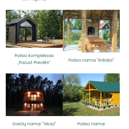
Poilsio kompleksas
Poilsio namai "Krēsliņi"
„Pazust Priedēs“
Svečių namai "Vilciņi"
Poilsio namai