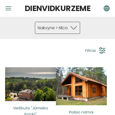
DIENVIDKURZEME
Nakvynė > Nīca
Filtras
Viešbutis "Jūrnieka
Poilsio namai
ligzda"