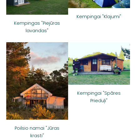
Kempingai "Klajumi"
Kempingas "Piejūras
lavandas"
Kempingai "Spāres
Prieduļi"
Poilsio namai "Jūras
krasti"