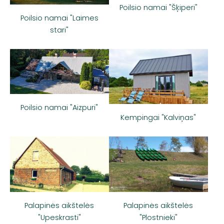
Poilsio namai "Šķiperi"
Poilsio namai "Laimes
stari"
Poilsio namai "Aizpuri"
Kempingai "Kalviņas"
Palapinės aikštelės
Palapinės aikštelės
"Upeskrasti"
"Plostnieki"