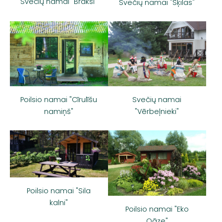
Svečių namai "Brakši"
Svečių namai "Šķilas"
Svečių namai
Poilsio namai "Cīrulīšu
"Vērbeļnieki"
namiņš"
Poilsio namai "Sila
kalni"
Poilsio namai "Eko
Oāze"