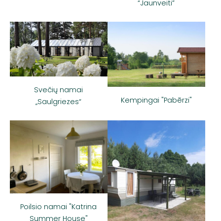
“Jaunveiti”
Svečių namai
Kempingai "Pabērzi"
„Saulgriezes“
Poilsio namai "Katrina
Summer House"