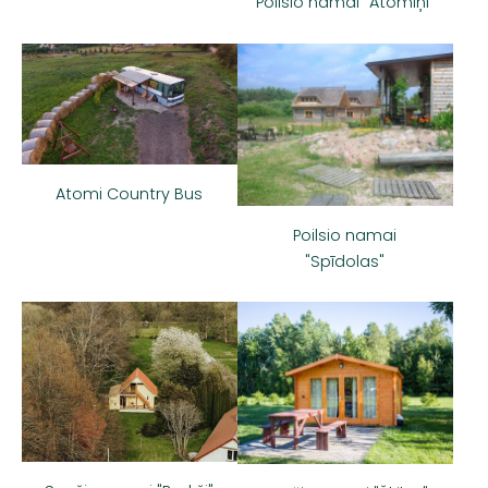
Poilsio namai "Atomiņi"
Atomi Country Bus
Poilsio namai
"Spīdolas"