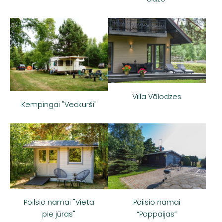
Villa Vālodzes
Kempingai "Veckurši"
Poilsio namai
Poilsio namai "Vieta
“Pappaijas”
pie jūras"