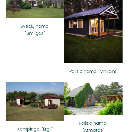
Svečių namai
"Smilgas"
Poilsio namai "Vīnkalni"
Poilsio namai
Kempingai "Ērgļi"
"Atmatas"