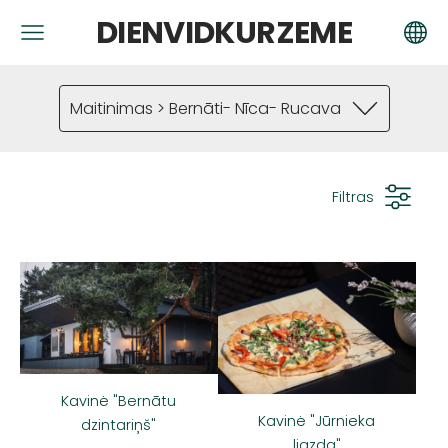
DIENVIDKURZEME
Maitinimas > Bernāti- Nīca- Rucava
Filtras
Kavinė "Bernātu
Kavinė "Jūrnieka
dzintariņš"
ligzda"