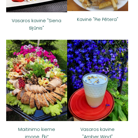
Kavinė "Pie Pētera"
Vasaros kavinė "Siena
šķūnis"
Maitinimo kieme
Vasaros kavine
įmonė „Ēķi“
"Amber Wind"