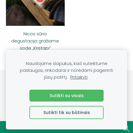
Nicos sūrio
degustacija gražiame
sode „Kristapi“
Naudojame slapukus, kad suteiktume
paslaugas, rinkodarai ir norėdami pagerinti
jūsų patirtį.
Pritaikyti
Slapukai
Sutikti su visais
Sutikti tik su būtinais