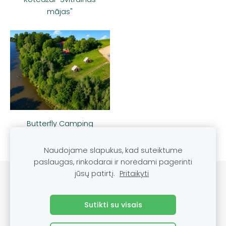
mājas"
Butterfly Camping
Naudojame slapukus, kad suteiktume
paslaugas, rinkodarai ir norėdami pagerinti
jūsų patirtį.
Pritaikyti
Slapukai
Sutikti su visais