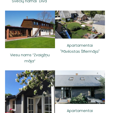
Svečių namai "Dīva"
Apartamentai
"Pāvilostas Šīfermāja"
Viesu nams “Zvaigžņu
māja”
Apartamentai