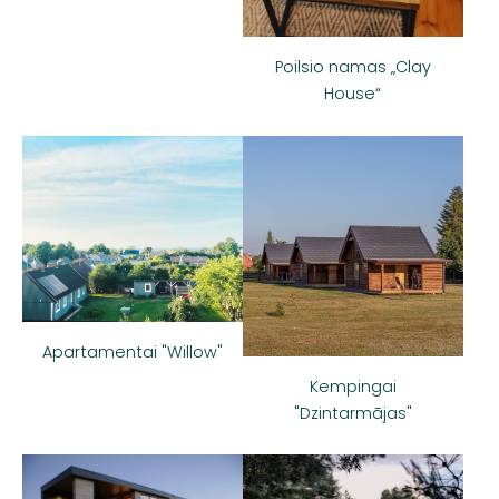
Poilsio namas „Clay
House“
Apartamentai "Willow"
Kempingai
"Dzintarmājas"