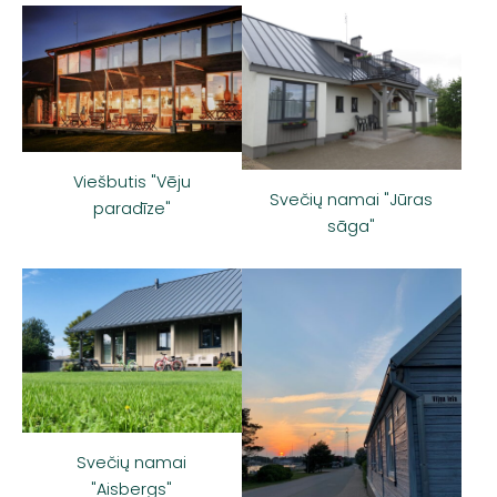
Viešbutis "Vēju
Svečių namai "Jūras
paradīze"
sāga"
Svečių namai
"Aisbergs"