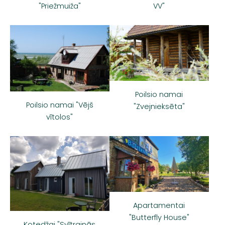
"Priežmuiža"
VV"
Poilsio namai
Poilsio namai "Vējš
"Zvejnieksēta"
vītolos"
Apartamentai
"Butterfly House"
Kotedžai "Svītrainās