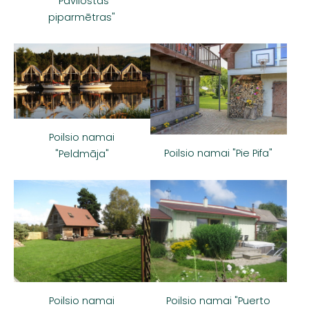
"Pāvilostas
piparmētras"
Poilsio namai
Poilsio namai "Pie Pifa"
"Peldmāja"
Poilsio namai
Poilsio namai "Puerto