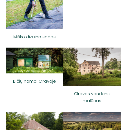
Miško dizaino sodas
Bičių namai Cīravoje
Cīravos vandens
malūnas