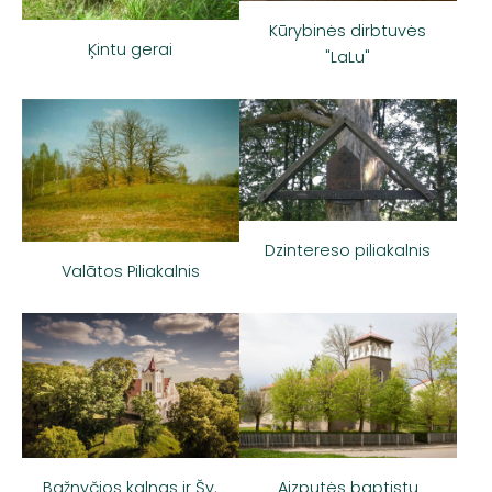
Kūrybinės dirbtuvės
Ķintu gerai
"LaLu"
Dzintereso piliakalnis
Valātos Piliakalnis
Bažnyčios kalnas ir Šv.
Aizputės baptistų