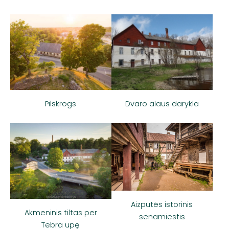
Pilskrogs
Dvaro alaus darykla
Aizputės istorinis
Akmeninis tiltas per
senamiestis
Tebra upę