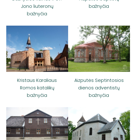
Jono liuteronų
bažnyčia
bažnyčia
Kristaus Karaliaus
Aizputės Septintosios
Romos katalikų
dienos adventistų
bažnyčia
bažnyčia