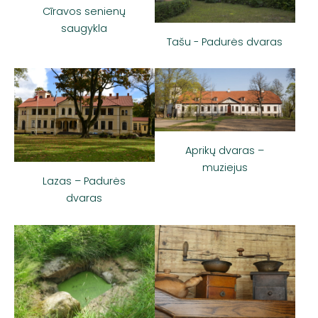
Cīravos senienų
saugykla
Tašu - Padurės dvaras
Aprikų dvaras –
muziejus
Lazas – Padurės
dvaras