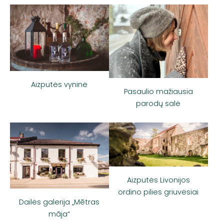
Aizputės vyninė
Pasaulio mažiausia
parodų salė
Aizputės Livonijos
ordino pilies griuvėsiai
Dailės galerija „Mētras
māja“