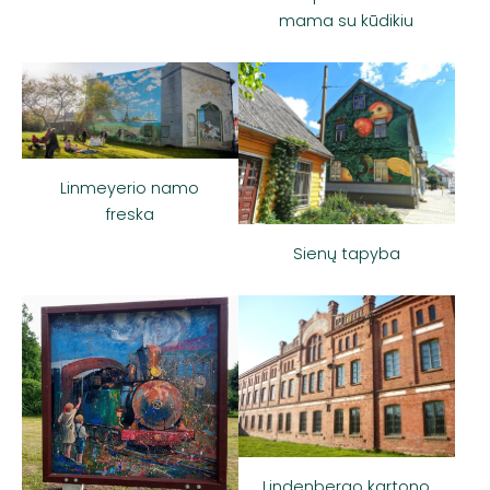
mama su kūdikiu
Linmeyerio namo
freska
Sienų tapyba
Lindenbergo kartono