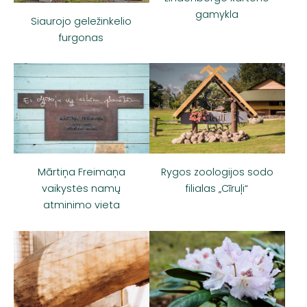
gamykla
Siaurojo geležinkelio
furgonas
Rygos zoologijos sodo
Mārtiņa Freimaņa
filialas „Cīruļi“
vaikystės namų
atminimo vieta