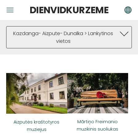
DIENVIDKURZEME
Kazdanga- Aizpute- Dunalka > Lankytinos
vietos
Mārtiņo Freimanio
Aizputės kraštotyros
muzikinis suoliukas
muziejus