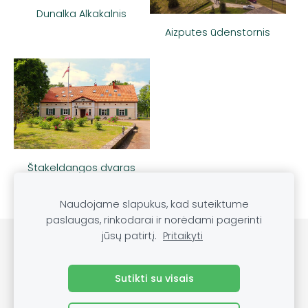
Dunalka Alkakalnis
Aizputes ūdenstornis
Štakeldangos dvaras
Naudojame slapukus, kad suteiktume
paslaugas, rinkodarai ir norėdami pagerinti
jūsų patirtį.
Pritaikyti
Slapukai
Sutikti su visais