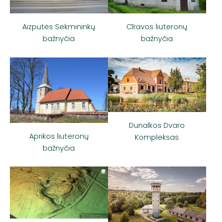
Aizputės Sekmininkų
Cīravos liuteronų
bažnyčia
bažnyčia
Dunalkos Dvaro
Aprikos liuteronų
Kompleksas
bažnyčia