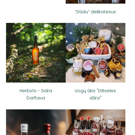
“Dūdu” delikatesus
Herbsts - Sidra
Uogų ūkis "Dēseles
Darītava
dārzi"