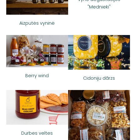
"Mednieki"
Aizputės vyninė
Berry wind
Cidoniju dārzs
Durbes veltes