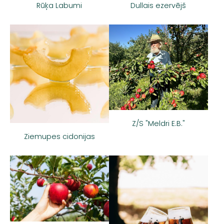
Dullais ezervējš
Rūķa Labumi
Z/S "Meldri E.B."
Ziemupes cidonijas