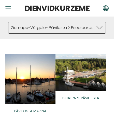
DIENVIDKURZEME
Ziemupe-Vērgale- Pāvilosta > Prieplaukos
BOATPARK PĀVILOSTA
PĀVILOSTA MARINA