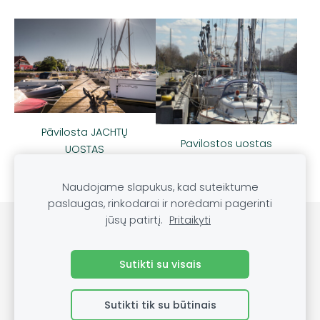
Pāvilosta JACHTŲ
Pavilostos uostas
UOSTAS
Naudojame slapukus, kad suteiktume
paslaugas, rinkodarai ir norėdami pagerinti
jūsų patirtį.
Pritaikyti
Slapukai
Sutikti su visais
Sutikti tik su būtinais