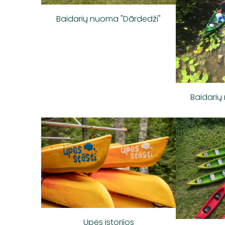
Baidarių nuoma "Dārdedži"
Baidarių
Upės istorijos