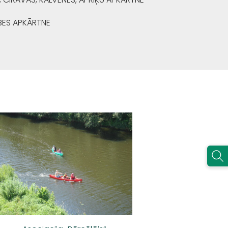
BES APKĀRTNE