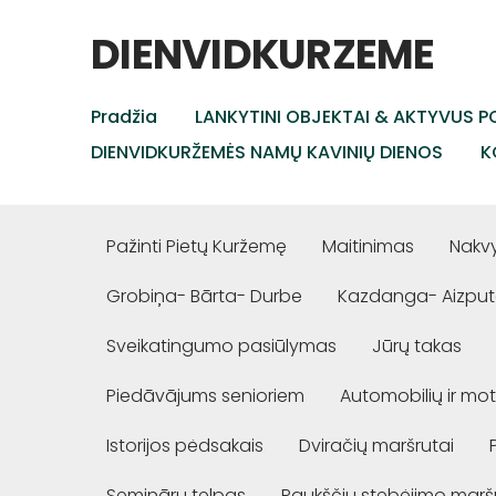
DIENVIDKURZEME
Pradžia
LANKYTINI OBJEKTAI & AKTYVUS PO
DIENVIDKURŽEMĖS NAMŲ KAVINIŲ DIENOS
K
Pažinti Pietų Kuržemę
Maitinimas
Nakv
Grobiņa- Bārta- Durbe
Kazdanga- Aizput
Sveikatingumo pasiūlymas
Jūrų takas
Piedāvājums senioriem
Automobilių ir mot
Istorijos pėdsakais
Dviračių maršrutai
Semināru telpas
Paukščių stebėjimo marš