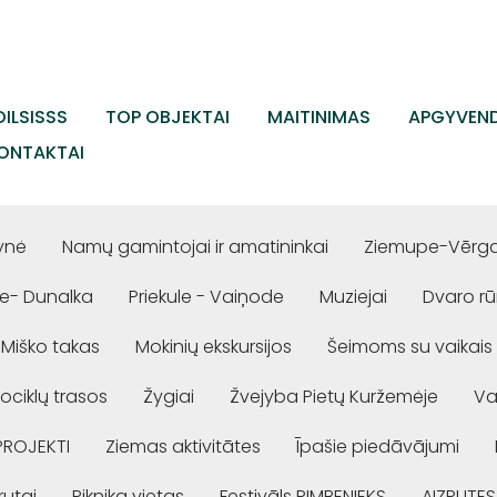
ILSISSS
TOP OBJEKTAI
MAITINIMAS
APGYVEND
ONTAKTAI
ynė
Namų gamintojai ir amatininkai
Ziemupe-Vērgal
e- Dunalka
Priekule - Vaiņode
Muziejai
Dvaro r
Miško takas
Mokinių ekskursijos
Šeimoms su vaikais
ociklų trasos
Žygiai
Žvejyba Pietų Kuržemėje
Va
PROJEKTI
Ziemas aktivitātes
Īpašie piedāvājumi
rutai
Piknika vietas
Festivāls RIMBENIEKS
AIZPUTES