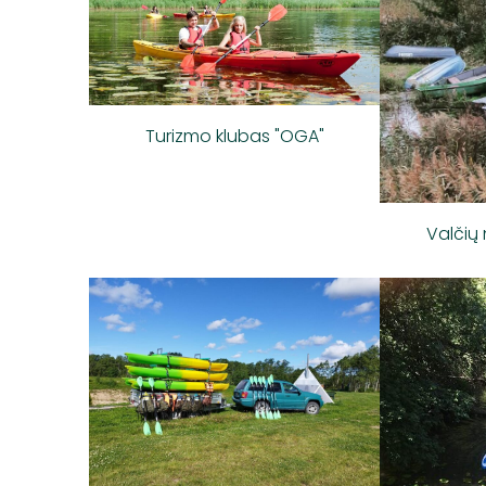
Turizmo klubas "OGA"
Valčių