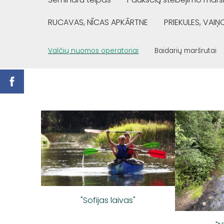
RUCAVAS, NĪCAS APKĀRTNE
PRIEKULES, VAI
Valčių nuomos operatoriai
Baidarių maršrutai
"Sofijas laivas"