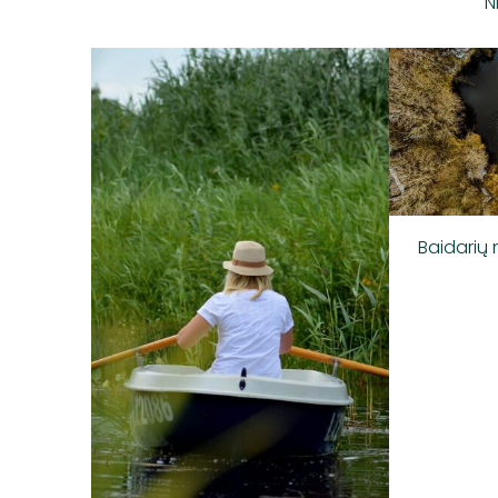
"N
Baidarių