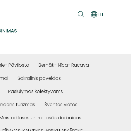
LIT
INIMAS
e- Pāvilosta
Bernāti- Nīca- Rucava
ūmai
Sakralinis paveldas
Pasiūlymas kolektyvams
ndens turizmas
Šventės vietos
Meistarklases un radošās darbnīcas
, CĪRAVAS, KALVENES, APRIĶU APKĀRTNE