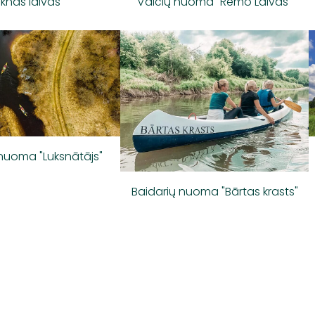
iknās laivas"
Valčių nuoma "Remo Laivas"
 nuoma "Luksnātājs"
Baidarių nuoma "Bārtas krasts"