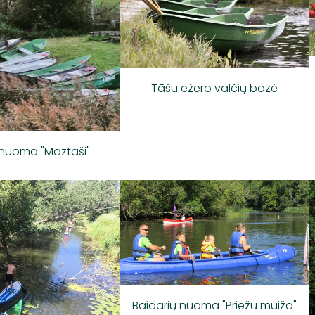
Tāšu ežero valčių bazė
 nuoma "Maztaši"
Baidarių nuoma "Priežu muiža"