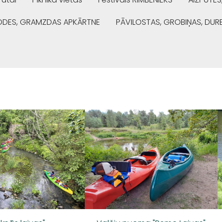
ŅODES, GRAMZDAS APKĀRTNE
PĀVILOSTAS, GROBIŅAS, DUR