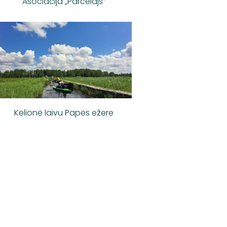
Asociacija „Pārcēlājs“
Kelionė laivu Papės ežere