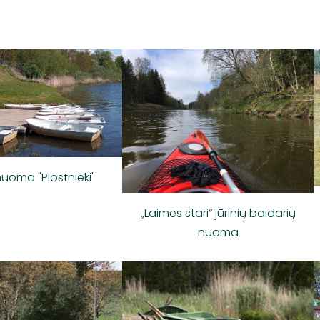
nuoma "Plostnieki"
„Laimes stari“ jūrinių baidarių
nuoma