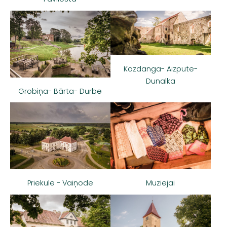
Kazdanga- Aizpute-
Dunalka
Grobiņa- Bārta- Durbe
Muziejai
Priekule - Vaiņode