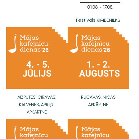
Festivāls RIMBENIEKS
AIZPUTES, CĪRAVAS,
RUCAVAS, NĪCAS
KALVENES, APRIĶU
APKĀRTNE
APKĀRTNE