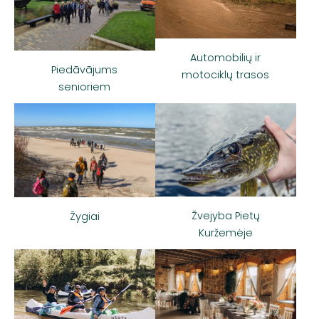
Automobilių ir
Piedāvājums
motociklų trasos
senioriem
Žvejyba Pietų
Žygiai
Kuržemėje