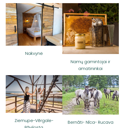
Nakvynė
Namų gamintojai ir
amatininkai
Ziemupe-Vērgale-
Bernāti- Nīca- Rucava
Pāvilosta