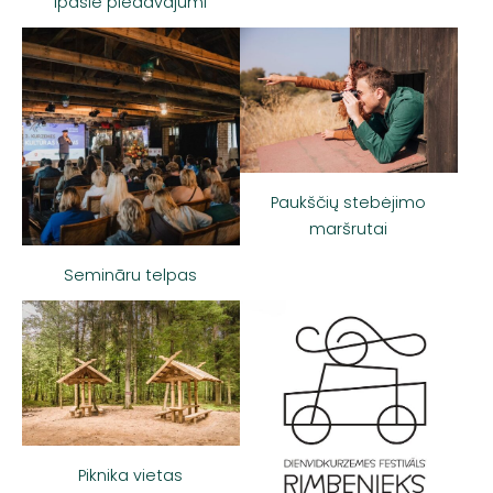
Īpašie piedāvājumi
Paukščių stebėjimo
maršrutai
Semināru telpas
Piknika vietas