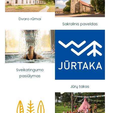
Dvaro rūmai
Sakralinis paveldas
Sveikatingumo
pasiūlymas
Jūrų takas