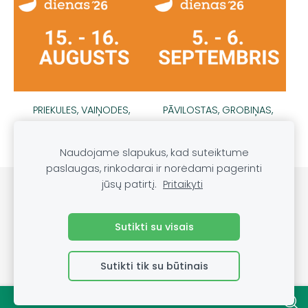
PRIEKULES, VAIŅODES,
PĀVILOSTAS, GROBIŅAS,
GRAMZDAS APKĀRTNE
DURBES APKĀRTNE
Naudojame slapukus, kad suteiktume
paslaugas, rinkodarai ir norėdami pagerinti
jūsų patirtį.
Pritaikyti
Slapukai
Sutikti su visais
Sutikti tik su būtinais