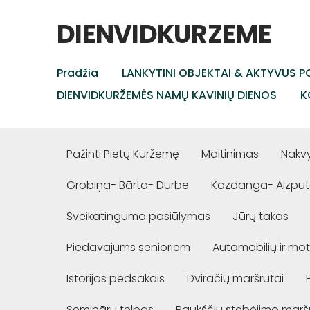
DIENVIDKURZEME
Pradžia
LANKYTINI OBJEKTAI & AKTYVUS PO
DIENVIDKURŽEMĖS NAMŲ KAVINIŲ DIENOS
K
Pažinti Pietų Kuržemę
Maitinimas
Nakv
Grobiņa- Bārta- Durbe
Kazdanga- Aizput
Sveikatingumo pasiūlymas
Jūrų takas
Piedāvājums senioriem
Automobilių ir mot
Istorijos pėdsakais
Dviračių maršrutai
Semināru telpas
Paukščių stebėjimo marš