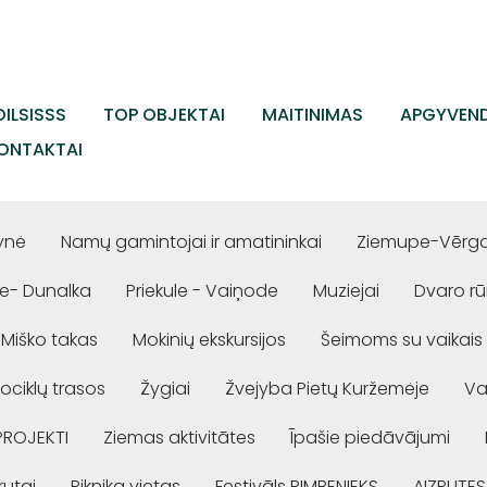
ILSISSS
TOP OBJEKTAI
MAITINIMAS
APGYVEND
ONTAKTAI
ynė
Namų gamintojai ir amatininkai
Ziemupe-Vērgal
e- Dunalka
Priekule - Vaiņode
Muziejai
Dvaro r
Miško takas
Mokinių ekskursijos
Šeimoms su vaikais
ociklų trasos
Žygiai
Žvejyba Pietų Kuržemėje
Va
PROJEKTI
Ziemas aktivitātes
Īpašie piedāvājumi
rutai
Piknika vietas
Festivāls RIMBENIEKS
AIZPUTES