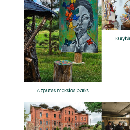
Kūrybi
Aizputes mākslas parks