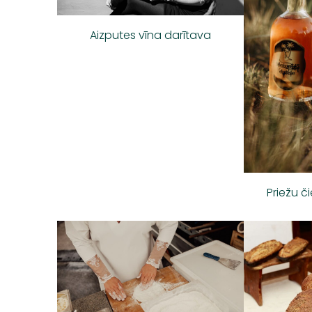
Aizputes vīna darītava
Priežu č