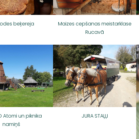
odes beķereja
Maizes cepšanas meistarklase
Rucavā
O Atomi un piknika
JURA STAĻĻI
namiņš