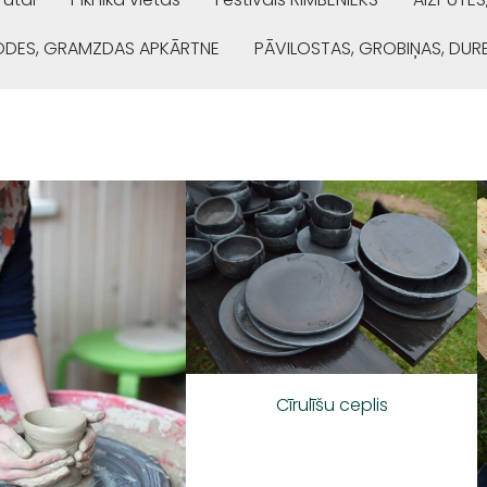
ŅODES, GRAMZDAS APKĀRTNE
PĀVILOSTAS, GROBIŅAS, DUR
Cīrulīšu ceplis