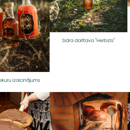
Sidra darītava "Herbsts"
iekuru izaicinājums