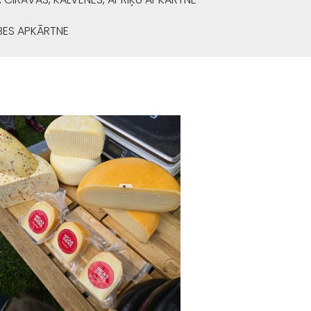
BES APKĀRTNE