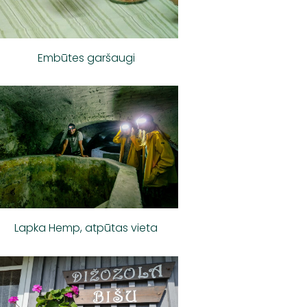
Embūtes garšaugi
Lapka Hemp, atpūtas vieta