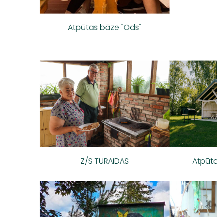
Atpūtas bāze "Ods"
Atpūta
Z/S TURAIDAS