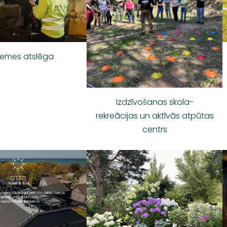
zemes atslēga
Izdzīvošanas skola-
rekreācijas un aktīvās atpūtas
centrs