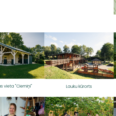
s vieta "Ciemiņi"
Lauku kūrorts