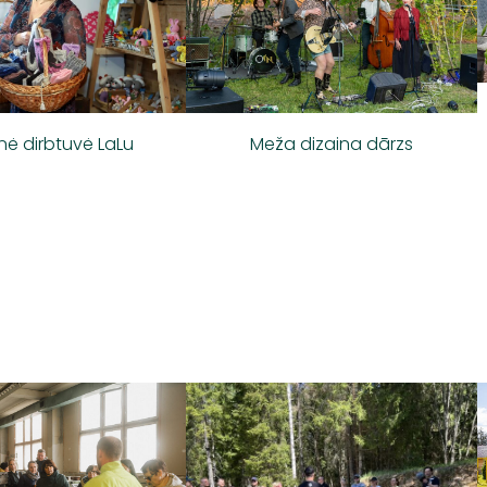
nė dirbtuvė LaLu
Meža dizaina dārzs