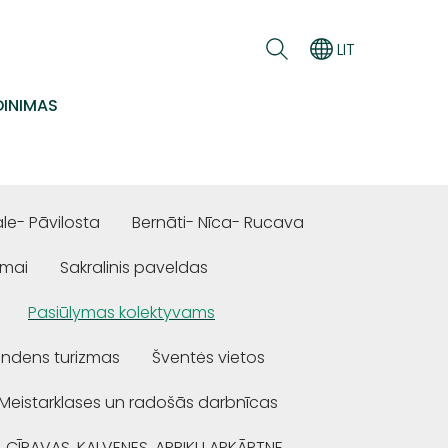
LIT
INIMAS
e- Pāvilosta
Bernāti- Nīca- Rucava
ūmai
Sakralinis paveldas
Pasiūlymas kolektyvams
ndens turizmas
Šventės vietos
Meistarklases un radošās darbnīcas
, CĪRAVAS, KALVENES, APRIĶU APKĀRTNE