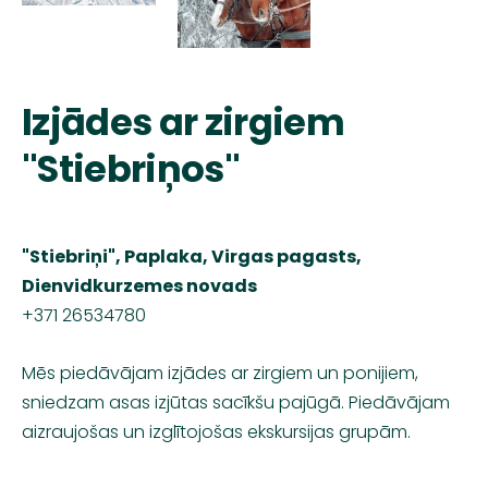
Izjādes ar zirgiem
"Stiebriņos"
"Stiebriņi", Paplaka, Virgas pagasts,
Dienvidkurzemes novads
+371 26534780
Mēs piedāvājam izjādes ar zirgiem un ponijiem,
sniedzam asas izjūtas sacīkšu pajūgā. Piedāvājam
aizraujošas un izglītojošas ekskursijas grupām.