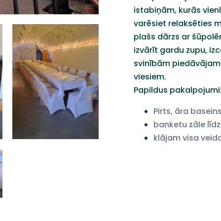
istabiņām, kurās vien
varēsiet relaksēties m
plašs dārzs ar šūpolē
izvārīt gardu zupu, iz
svinībām piedāvājam 
viesiem.
Papildus
pakalpojumi
Pirts
,
āra
basein
banketu
zāle
līdz
klājam
visa
veid