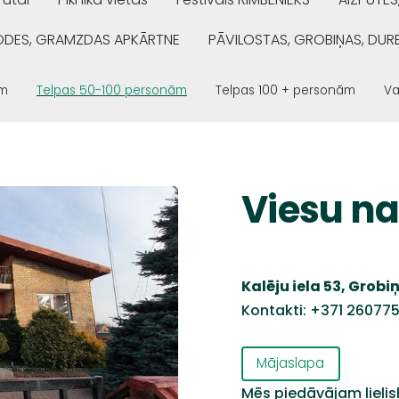
ŅODES, GRAMZDAS APKĀRTNE
PĀVILOSTAS, GROBIŅAS, DUR
ām
Telpas 50-100 personām
Telpas 100 + personām
Va
Viesu n
Kalēju iela 53, Grobi
Kontakti: +371 26077
Mājaslapa
Mēs piedāvājam lieli