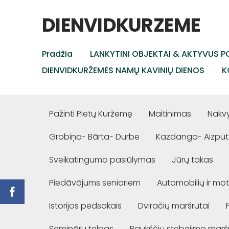
DIENVIDKURZEME
Pradžia
LANKYTINI OBJEKTAI & AKTYVUS PO
DIENVIDKURŽEMĖS NAMŲ KAVINIŲ DIENOS
K
Pažinti Pietų Kuržemę
Maitinimas
Nakv
Grobiņa- Bārta- Durbe
Kazdanga- Aizput
Sveikatingumo pasiūlymas
Jūrų takas
Piedāvājums senioriem
Automobilių ir mot
Istorijos pėdsakais
Dviračių maršrutai
Semināru telpas
Paukščių stebėjimo marš