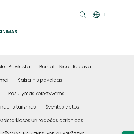
LIT
INIMAS
e- Pāvilosta
Bernāti- Nīca- Rucava
ūmai
Sakralinis paveldas
Pasiūlymas kolektyvams
ndens turizmas
Šventės vietos
Meistarklases un radošās darbnīcas
, CĪRAVAS, KALVENES, APRIĶU APKĀRTNE