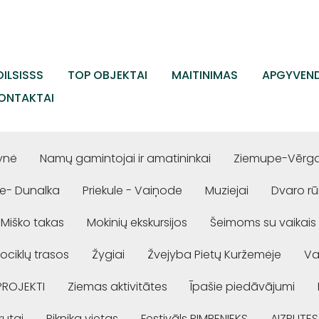
ILSISSS
TOP OBJEKTAI
MAITINIMAS
APGYVEND
ONTAKTAI
ynė
Namų gamintojai ir amatininkai
Ziemupe-Vērgal
e- Dunalka
Priekule - Vaiņode
Muziejai
Dvaro r
Miško takas
Mokinių ekskursijos
Šeimoms su vaikais
ociklų trasos
Žygiai
Žvejyba Pietų Kuržemėje
Va
PROJEKTI
Ziemas aktivitātes
Īpašie piedāvājumi
rutai
Piknika vietas
Festivāls RIMBENIEKS
AIZPUTES