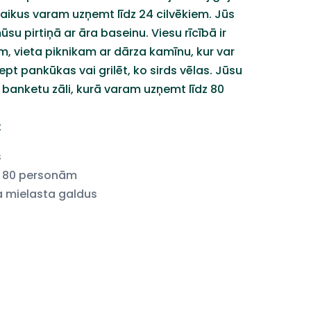
laikus varam uzņemt līdz 24 cilvēkiem. Jūs
ūsu pirtiņā ar āra baseinu. Viesu rīcībā ir
m, vieta piknikam ar dārza kamīnu, kur var
cept pankūkas vai grilēt, ko sirds vēlas. Jūsu
banketu zāli, kurā varam uzņemt līdz 80
:
s
80
personām
a
mielasta
galdus