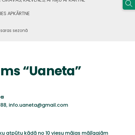
BES APKĀRTNE
saras sezonā
ams “Uaneta”
ņa
588,
info.uaneta@gmail.com
sku atpūtu kādā no 10 viesu mājas mājīgajām