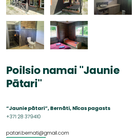
Poilsio namai "Jaunie
Pātari"
“
Jaunie
pātari”, Bernāti,
Nīcas pagasts
+371
28 379410
patari.bernati@gmail.com