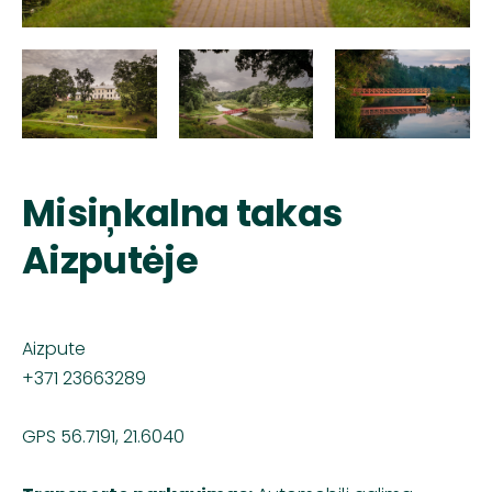
Misiņkalna takas
Aizputėje
Aizpute
+371 23663289
GPS 56.7191, 21.6040