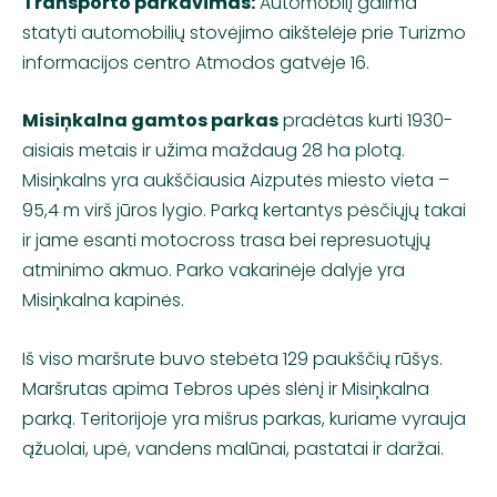
Transporto parkavimas:
Automobilį galima
statyti automobilių stovėjimo aikštelėje prie Turizmo
informacijos centro Atmodos gatvėje 16.
Misiņkalna gamtos parkas
pradėtas kurti 1930-
aisiais metais ir užima maždaug 28 ha plotą.
Misiņkalns yra aukščiausia Aizputės miesto vieta –
95,4 m virš jūros lygio. Parką kertantys pėsčiųjų takai
ir jame esanti motocross trasa bei represuotųjų
atminimo akmuo. Parko vakarinėje dalyje yra
Misiņkalna kapinės.
Iš viso maršrute buvo stebėta 129 paukščių rūšys.
Maršrutas apima Tebros upės slėnį ir Misiņkalna
parką. Teritorijoje yra mišrus parkas, kuriame vyrauja
ąžuolai, upė, vandens malūnai, pastatai ir daržai.