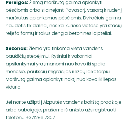
Pereigos:
Žiemą maršrutą galima aplankyti
pėsčiomis arba slidinėjant. Pavasarį, vasarą ir rudenį
maršrutas aplankomas pėsčiomis. Dviračiais galima
naudotis tik dalinai, nes kai kuriose vietose yra stačių
reljefo formų ir takus dengia betoninės laipteliai.
Sezonas:
Žiema yra tinkama vieta vandens
paukščių stebėjimui. Rytiniai ir vakariniai
apsilankymai yra įmanomi nuo kovo iki spalio
mėnesio, paukščių migracijos ir lizdų laikotarpiu.
Maršrutą galima aplankyti naktį nuo kovo iki liepos
vidurio.
Jei norite užlipti į Aizputės vandens bokštą pradžioje
arba pabaigoje, prašome iš anksto užsiregistruoti
telefonu
+37128617307