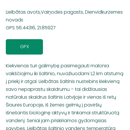
Lielbātas avots,Vaiņodes pagasts, Dienvidkurzemes
novads
GPS 56.44316, 21.85927
GPX
Kiekvienas turi galimybę pasimėgauti malonia
vaikščiojimu iki šaltinio, nuvažiuodami 1,2 km atstumą
į priekį ir atgal. Lielbātas šaltinis nustebins kiekvieną
savo nepaprastu skaidrumu – tai didžiausias
natūralus skaidrus šaltinis Latvijoje ir vienas iš retų
Šiaurės Europoje, iš žemės gelmių į paviršių
išnešantis biologinę aktyvų ir tinkamai struktūruotą
vandenį. Seniai jam priskiriamos gydomąsias
savybes. Lielbātas šaltinio vandens temperatūra