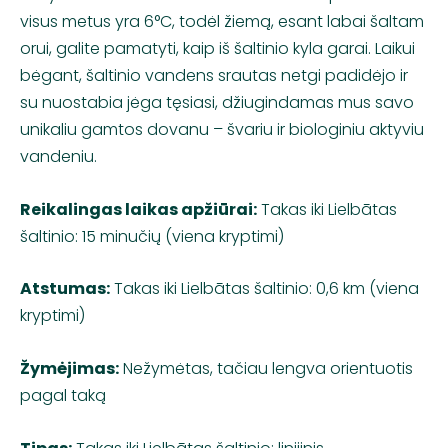
visus metus yra 6°C, todėl žiemą, esant labai šaltam
orui, galite pamatyti, kaip iš šaltinio kyla garai. Laikui
bėgant, šaltinio vandens srautas netgi padidėjo ir
su nuostabia jėga tęsiasi, džiugindamas mus savo
unikaliu gamtos dovanu – švariu ir biologiniu aktyviu
vandeniu.
Reikalingas laikas apžiūrai:
Takas iki Lielbātas
šaltinio: 15 minučių (viena kryptimi)
Atstumas:
Takas iki Lielbātas šaltinio: 0,6 km (viena
kryptimi)
Žymėjimas:
Nežymėtas, tačiau lengva orientuotis
pagal taką