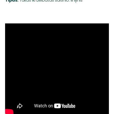
Tipas:
Takas iki Lielbātas šaltinio: linijinis