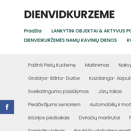
DIENVIDKURZEME
Pradžia
LANKYTINI OBJEKTAI & AKTYVUS PO
DIENVIDKURŽEMĖS NAMŲ KAVINIŲ DIENOS
K
Pažinti Pietų Kuržemę
Maitinimas
Nakv
Grobiņa- Bārta- Durbe
Kazdanga- Aizput
Sveikatingumo pasiūlymas
Jūrų takas
Piedāvājums senioriem
Automobilių ir mot
Istorijos pėdsakais
Dviračių maršrutai
Semināru telpas
Paukščių stebėjimo marš