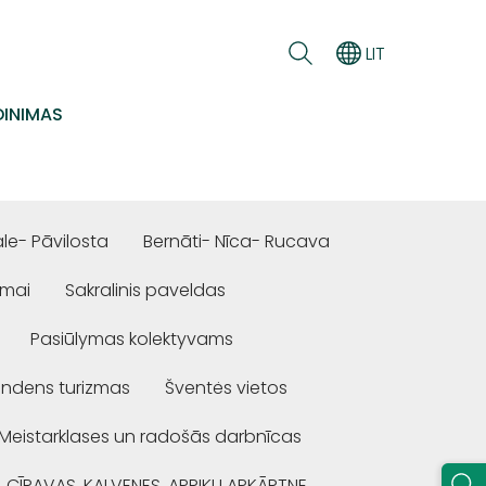
LIT
INIMAS
e- Pāvilosta
Bernāti- Nīca- Rucava
ūmai
Sakralinis paveldas
Pasiūlymas kolektyvams
ndens turizmas
Šventės vietos
Meistarklases un radošās darbnīcas
, CĪRAVAS, KALVENES, APRIĶU APKĀRTNE