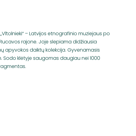
Vītolnieki“ – Latvijos etnografinio muziejaus po
s Rucavos rajone. Joje slepiama didžiausia
amų apyvokos daiktų kolekcija. Gyvenamasis
. Sodo klėtyje saugomas daugiau nei 1000
fragmentas.