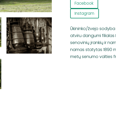
Facebook
Instagram
Ūkininko/žvejo sodyba „
atviru dangumi filiala
senovinių įrankių ir n
namas statytas 1890 m
metų senumo valties 