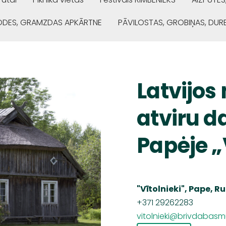
ŅODES, GRAMZDAS APKĀRTNE
PĀVILOSTAS, GROBIŅAS, DUR
Latvijos
atviru d
Papėje „
"
Vītolnieki
", Pape, 
+371 29262283
vitolnieki@brivdabasmu