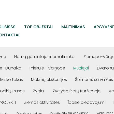
ILSISSS
TOP OBJEKTAI
MAITINIMAS
APGYVEND
ONTAKTAI
ynė
Namų gamintojai ir amatininkai
Ziemupe-Vērgal
e- Dunalka
Priekule - Vaiņode
Muziejai
Dvaro r
Miško takas
Mokinių ekskursijos
Šeimoms su vaikais
ociklų trasos
Žygiai
Žvejyba Pietų Kuržemėje
Va
PROJEKTI
Ziemas aktivitātes
Īpašie piedāvājumi
rutai
Piknika vietas
Festivāls RIMBENIEKS
AIZPUTES