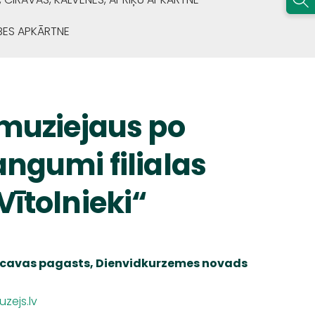
BES APKĀRTNE
 muziejaus po
angumi filialas
Vītolnieki“
Rucavas pagasts,
Dienvidkurzemes
novads
zejs.lv