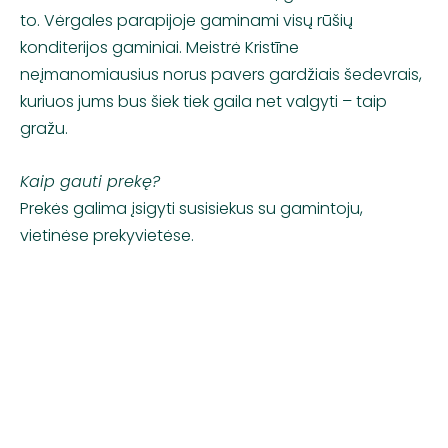
to. Vėrgales parapijoje gaminami visų rūšių
konditerijos gaminiai. Meistrė Kristīne
neįmanomiausius norus pavers gardžiais šedevrais,
kuriuos jums bus šiek tiek gaila net valgyti – taip
gražu.
Kaip gauti prekę?
Prekės galima įsigyti susisiekus su gamintoju,
vietinėse prekyvietėse.