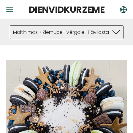
DIENVIDKURZEME
Maitinimas > Ziemupe- Vērgale- Pāvilosta