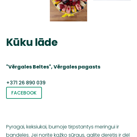
Kūku lāde
"Vērgales Beltes", Vērgales pagasts
+371 26 890 039
FACEBOOK
Pyragai, keksiukai, burnoje tirpstantys meringui ir
bandelės. Jei norite kažko sūraus, galite derėtis ir dėl