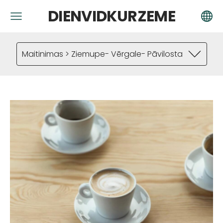
DIENVIDKURZEME
Maitinimas > Ziemupe- Vērgale- Pāvilosta