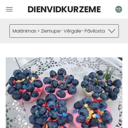
DIENVIDKURZEME
Maitinimas > Ziemupe- Vērgale- Pāvilosta