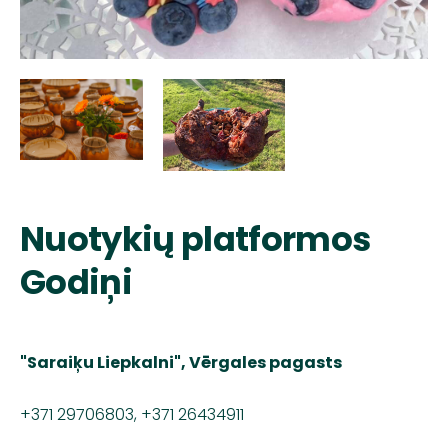
Nuotykių platformos
Godiņi
"Saraiķu Liepkalni", Vērgales pagasts
+371 29706803, +371 26434911