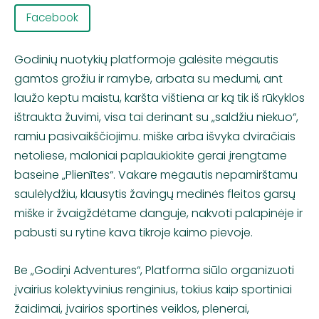
Facebook
Godinių nuotykių platformoje galėsite mėgautis
gamtos grožiu ir ramybe, arbata su medumi, ant
laužo keptu maistu, karšta vištiena ar ką tik iš rūkyklos
ištraukta žuvimi, visa tai derinant su „saldžiu niekuo“,
ramiu pasivaikščiojimu. miške arba išvyka dviračiais
netoliese, maloniai paplaukiokite gerai įrengtame
baseine „Plienītes“. Vakare mėgautis nepamirštamu
saulėlydžiu, klausytis žavingų medinės fleitos garsų
miške ir žvaigždėtame danguje, nakvoti palapinėje ir
pabusti su rytine kava tikroje kaimo pievoje.
Be „Godiņi Adventures“, Platforma siūlo organizuoti
įvairius kolektyvinius renginius, tokius kaip sportiniai
žaidimai, įvairios sportinės veiklos, plenerai,