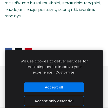
meistriškumo kursai, muzikiniai, literatūriniai renginiai,
naudojant naujai pastatytą sceną ir kt. šventinis
renginys.
We use cookies to deliver services, for
marketing and to improve your
experience.
Customize
Slapukai
Accept all
Accept only essential