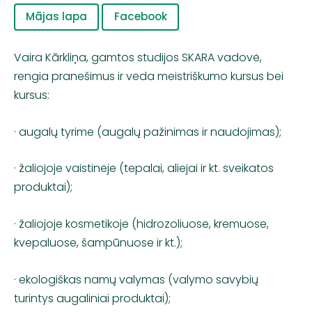
Mājas lapa
Facebook
Vaira Kārkliņa, gamtos studijos SKARA vadovė,
rengia pranešimus ir veda meistriškumo kursus bei
kursus:
· augalų tyrime (augalų pažinimas ir naudojimas);
· žaliojoje vaistinėje (tepalai, aliejai ir kt. sveikatos
produktai);
· žaliojoje kosmetikoje (hidrozoliuose, kremuose,
kvepaluose, šampūnuose ir kt.);
· ekologiškas namų valymas (valymo savybių
turintys augaliniai produktai);