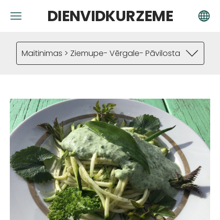
DIENVIDKURZEME
Maitinimas > Ziemupe- Vērgale- Pāvilosta