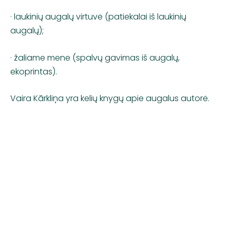
· laukinių augalų virtuvė (patiekalai iš laukinių
augalų);
· žaliame mene (spalvų gavimas iš augalų,
ekoprintas).
Vaira Kārkliņa yra kelių knygų apie augalus autorė.