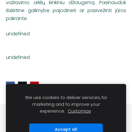
važiavimo arklių kinkiniu džiaugsmą. Pasinaudok
išskirtine galimybe pajodinėti ar pasivėžinti jūros
pakrante.
undefined
undefined
We use cookies to deliver services, for
marketing and to improve your
experience.
Customize
Slapukai
Accept all