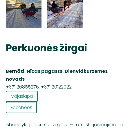
Perkuonės žirgai
Bernāti, Nīcas pagasts, Dienvidkurzemes
novads
+371 26855276, +371 20122922
Mājaslapa
Facebook
Išbandyk poilsį su žirgais – atrask jodinėjimo ar