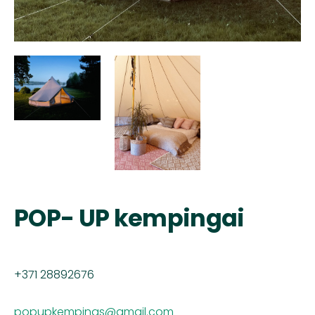
POP- UP kempingai
+371 28892676
popupkempings@gmail.com