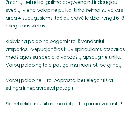
žmonių. Jei reikia, galima apgyvendinti ir daugiau
svečių. Viena palapinė puikiai tinka šeimai su vaikais
arba 4 suaugusiems, tačiau erdvė leidžia įrengti 6-8
miegamas vietas.
Kiekviena palapinė pagaminta iš vandeniui
atsparios, kvėpuojančios ir UV spinduliams atsparios
medžiagos su specialia vabzdžių apsaugine tinklu.
Varpų palapinę taip pat galima nuomoti be grindų.
Varpų palapinė – tai paprasta, bet elegantiška,
stilinga ir nepaprastai patogi!
Skambinkite ir susitarsime dėl patogiausio varianto!