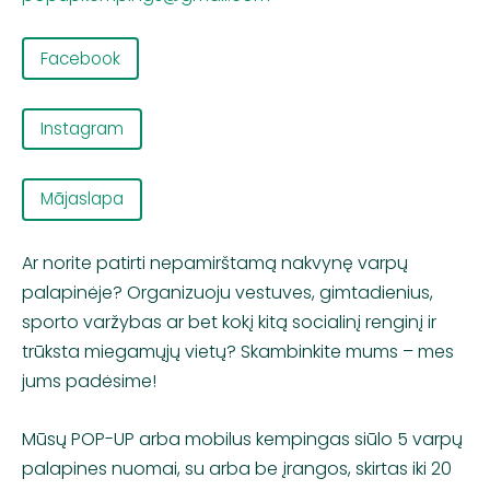
Facebook
Instagram
Mājaslapa
Ar norite patirti nepamirštamą nakvynę varpų
palapinėje? Organizuoju vestuves, gimtadienius,
sporto varžybas ar bet kokį kitą socialinį renginį ir
trūksta miegamųjų vietų? Skambinkite mums – mes
jums padėsime!
Mūsų POP-UP arba mobilus kempingas siūlo 5 varpų
palapines nuomai, su arba be įrangos, skirtas iki 20