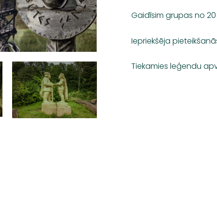
Gaidīsim grupas no 20 
Iepriekšēja pieteikšan
Tiekamies leģendu apv