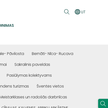
LIT
INIMAS
e- Pāvilosta
Bernāti- Nīca- Rucava
ūmai
Sakralinis paveldas
Pasiūlymas kolektyvams
ndens turizmas
Šventės vietos
Meistarklases un radošās darbnīcas
, CĪRAVAS, KALVENES, APRIĶU APKĀRTNE