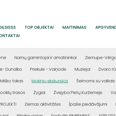
ILSISSS
TOP OBJEKTAI
MAITINIMAS
APGYVEND
ONTAKTAI
ynė
Namų gamintojai ir amatininkai
Ziemupe-Vērgal
e- Dunalka
Priekule - Vaiņode
Muziejai
Dvaro r
Miško takas
Mokinių ekskursijos
Šeimoms su vaikais
ociklų trasos
Žygiai
Žvejyba Pietų Kuržemėje
Va
PROJEKTI
Ziemas aktivitātes
Īpašie piedāvājumi
rutai
Piknika vietas
Festivāls RIMBENIEKS
AIZPUTES