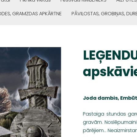
ŅODES, GRAMZDAS APKĀRTNE
PĀVILOSTAS, GROBIŅAS, DUR
LEĢENDU
apskāvi
Joda dambis, Embūt
Pastaiga stundas ga
gravām. Noslēpumaini 
pārējiem… Neaizmirsta