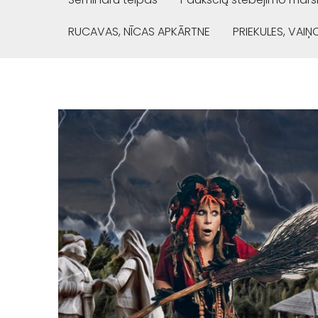
RUCAVAS, NĪCAS APKĀRTNE
PRIEKULES, VAI