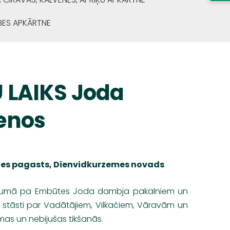
BES APKĀRTNE
 LAIKS Joda
enos
es pagasts, Dienvidkurzemes novads
rumā pa Embūtes Joda dambja pakalniem un
stāsti par Vadātājiem, Vilkačiem, Vāravām un
mas un nebijušas tikšanās.