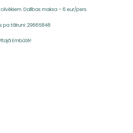
cilvēkiem. Dalības maksa – 6 eur/pers.
ās pa tālruni: 29665848
ītajā Embūtē!