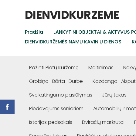
DIENVIDKURZEME
Pradžia
LANKYTINI OBJEKTAI & AKTYVUS PO
DIENVIDKURŽEMĖS NAMŲ KAVINIŲ DIENOS
K
Pažinti Pietų Kuržemę
Maitinimas
Nakv
Grobiņa- Bārta- Durbe
Kazdanga- Aizput
Sveikatingumo pasiūlymas
Jūrų takas
Piedāvājums senioriem
Automobilių ir mot
Istorijos pėdsakais
Dviračių maršrutai
Semināru telpas
Paukščių stebėjimo marš