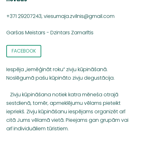
+371 29207243,
viesumaja.zvilnis@gmail.com
Garšas Meistars - Dzintars Zamarītis
FACEBOOK
Iespēja „iemēģināt roku” zivju kūpināšanā.
Noslēgumā pašu kūpināto zivju degustācija.
Zivju kūpināšana notiek katra mēneša otrajā
sestdienā, tomēr, apmeklējumu vēlams pieteikt
iepriekš. Zivju kūpināšanu iespējams organizēt arī
citā Jums vēlamā vietā. Pieejams gan grupām vai
arī individuāliem tūristiem.