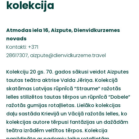
kolekcija
Atmodas iela 16, Aizpute, Dienvidkurzemes
novads
Kontakti: +371
28617307,
aizpute@dienvidkurzeme.travel
Kolekciju 20 gs. 70. gados sākusi veidot Aizputes
tautas teātra aktrise Valda Jēriņa. Kolekcijā
skatāmas Latvijas rūpnīcā “Straume” ražotās
lelles stilizētos tautas tērpos un rūpnīcā “Dobele”
ražotās gumijas rotaļlietas. Lielāko kolekcijas
daļu sastāda Krievijā un Vācijā ražotās lelles, ko
kolekcijas autore tērpusi
fantāzijas un dažādām
teātra izrādēm veltītos tērpos. Kolekcija
papildināta ar padomju laika rotaļlietām,