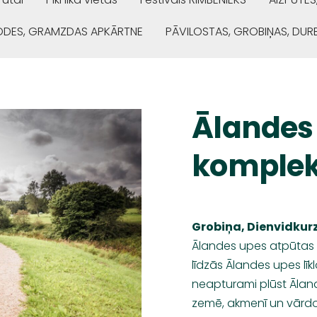
ŅODES, GRAMZDAS APKĀRTNE
PĀVILOSTAS, GROBIŅAS, DUR
Ālandes
komple
Grobiņa, Dienvidku
Ālandes upes atpūtas 
līdzās Ālandes upes lī
neapturami plūst Ālande
zemē, akmenī un vārdos