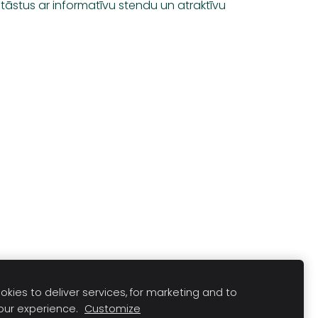
stāstus ar informatīvu stendu un atraktīvu
kies to deliver services, for marketing and to
Pin
our experience.
Customize