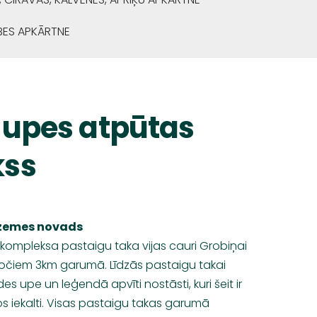
BES APKĀRTNE
 upes atpūtas
kss
rzemes novads
kompleksa pastaigu taka vijas cauri Grobiņai
kločiem 3km garumā. Līdzās pastaigu takai
s upe un leģendā apvīti nostāsti, kuri šeit ir
 iekalti. Visas pastaigu takas garumā