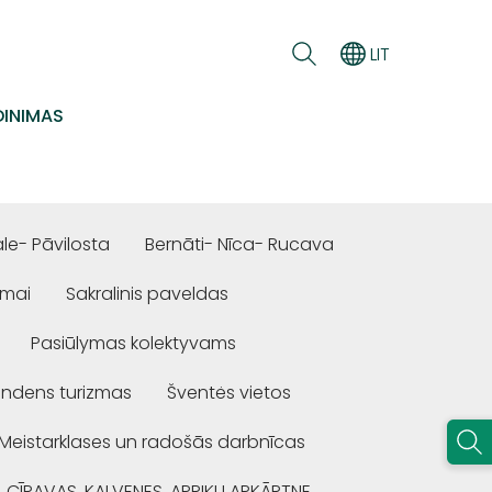
LIT
INIMAS
e- Pāvilosta
Bernāti- Nīca- Rucava
ūmai
Sakralinis paveldas
Pasiūlymas kolektyvams
ndens turizmas
Šventės vietos
Meistarklases un radošās darbnīcas
, CĪRAVAS, KALVENES, APRIĶU APKĀRTNE