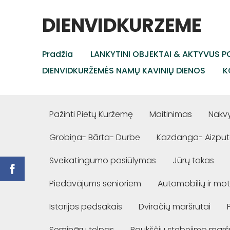
DIENVIDKURZEME
Pradžia
LANKYTINI OBJEKTAI & AKTYVUS PO
DIENVIDKURŽEMĖS NAMŲ KAVINIŲ DIENOS
K
Pažinti Pietų Kuržemę
Maitinimas
Nakv
Grobiņa- Bārta- Durbe
Kazdanga- Aizput
Sveikatingumo pasiūlymas
Jūrų takas
Piedāvājums senioriem
Automobilių ir mot
Istorijos pėdsakais
Dviračių maršrutai
Semināru telpas
Paukščių stebėjimo marš