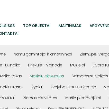
ILSISSS
TOP OBJEKTAI
MAITINIMAS
APGYVEND
ONTAKTAI
ynė
Namų gamintojai ir amatininkai
Ziemupe-Vērgal
e- Dunalka
Priekule - Vaiņode
Muziejai
Dvaro r
Miško takas
Mokinių ekskursijos
Šeimoms su vaikais
ociklų trasos
Žygiai
Žvejyba Pietų Kuržemėje
Va
PROJEKTI
Ziemas aktivitātes
Īpašie piedāvājumi
rutai
Piknika vietas
Festivāls RIMBENIEKS
AIZPUTES