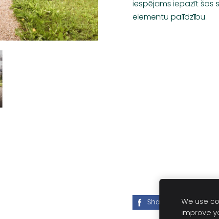
iespējams iepazīt šos 
elementu palīdzību.
We use coo
Share
Post
improve y