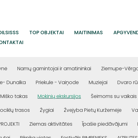
ILSISSS
TOP OBJEKTAI
MAITINIMAS
APGYVEND
ONTAKTAI
ynė
Namų gamintojai ir amatininkai
Ziemupe-Vērgal
e- Dunalka
Priekule - Vaiņode
Muziejai
Dvaro r
Miško takas
Mokinių ekskursijos
Šeimoms su vaikais
ociklų trasos
Žygiai
Žvejyba Pietų Kuržemėje
Va
PROJEKTI
Ziemas aktivitātes
Īpašie piedāvājumi
rutai
Piknika vietas
Festivāls RIMBENIEKS
AIZPUTES