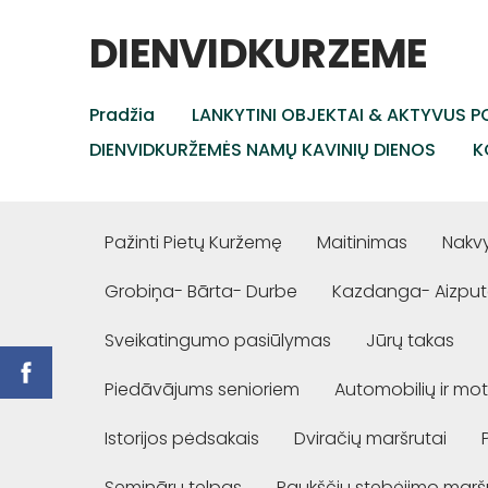
DIENVIDKURZEME
Pradžia
LANKYTINI OBJEKTAI & AKTYVUS PO
DIENVIDKURŽEMĖS NAMŲ KAVINIŲ DIENOS
K
Pažinti Pietų Kuržemę
Maitinimas
Nakv
Grobiņa- Bārta- Durbe
Kazdanga- Aizput
Sveikatingumo pasiūlymas
Jūrų takas
Piedāvājums senioriem
Automobilių ir mot
Istorijos pėdsakais
Dviračių maršrutai
Semināru telpas
Paukščių stebėjimo marš