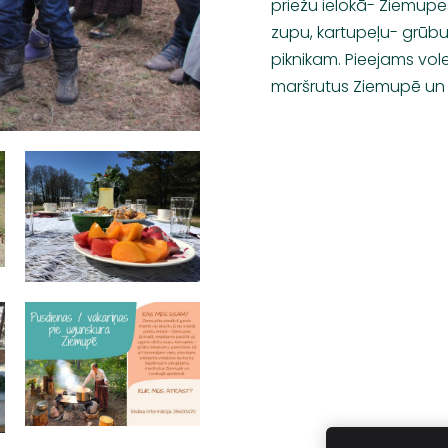
priežu ielokā- Ziemupe
zupu, kartupeļu- grūbu
piknikam. Pieejams vo
maršrutus Ziemupē un 