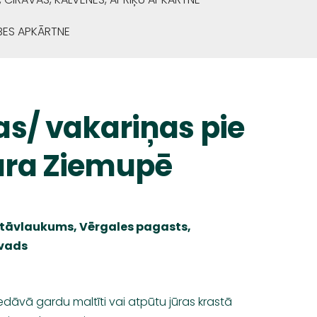
BES APKĀRTNE
s/ vakariņas pie
ra Ziemupē
stāvlaukums, Vērgales pagasts,
vads
edāvā gardu maltīti vai atpūtu jūras krastā