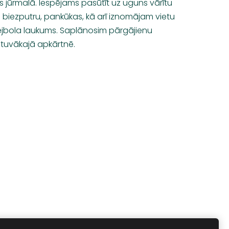
s jūrmalā. Iespējams pasūtīt uz uguns vārītu
 biezputru, pankūkas, kā arī iznomājam vietu
lejbola laukums. Saplānosim pārgājienu
tuvākajā apkārtnē.