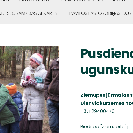
ŅODES, GRAMZDAS APKĀRTNE
PĀVILOSTAS, GROBIŅAS, DUR
Pusdiena
ugunsku
Ziemupes jūrmalas 
Dienvidkurzemes no
+371 29400470
Biedrība "Ziemupīte" pi