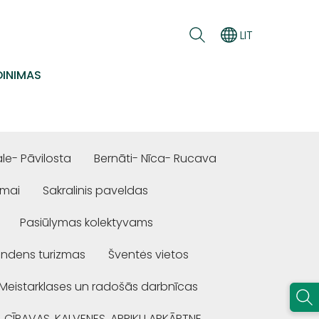
LIT
INIMAS
e- Pāvilosta
Bernāti- Nīca- Rucava
ūmai
Sakralinis paveldas
Pasiūlymas kolektyvams
ndens turizmas
Šventės vietos
Meistarklases un radošās darbnīcas
, CĪRAVAS, KALVENES, APRIĶU APKĀRTNE