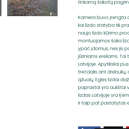
tinkamą šakotą pagrin
Kamera buvo įrengta an
kai lizdo statyba tik p
naujo lizdo kūrimo proc
montuojamos šalia lizd
ypač įdomus, nes jis pa
jūriniams ereliams. Tai 
Latvijoje. Apytiksliai pu
trečdalis ant drebulių, 
ąžuolų. Eglės lizdai da
paprastai yra aukštai v
lizdas Latvijoje yra Ķe
ir taip pat pastatytas e