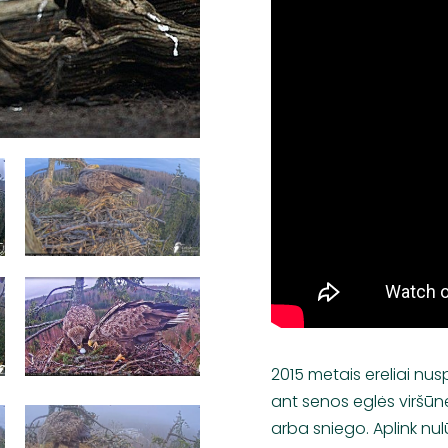
2015 metais ereliai nuspr
ant senos eglės viršūn
arba sniego. Aplink nu