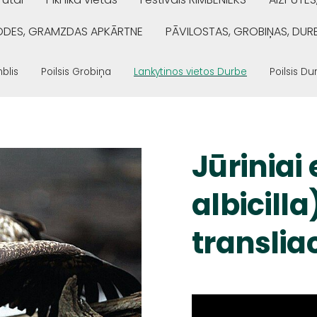
ŅODES, GRAMZDAS APKĀRTNE
PĀVILOSTAS, GROBIŅAS, DUR
blis
Poilsis Grobiņa
Lankytinos vietos Durbe
Poilsis Du
Jūriniai 
albicilla
transliac