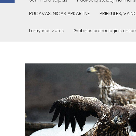
RUCAVAS, NĪCAS APKĀRTNE
PRIEKULES, VAI
Lankytinos vietos
Grobiņas archeologinis ansam