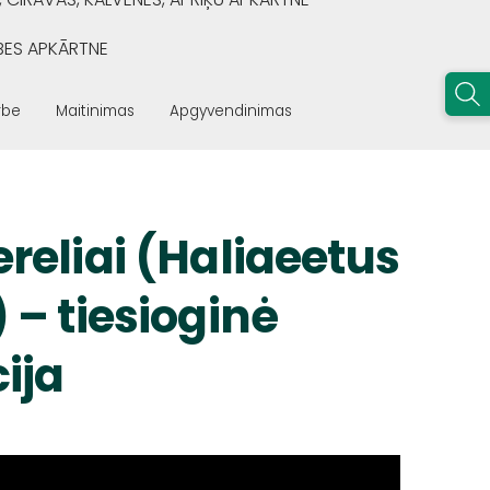
BES APKĀRTNE
rbe
Maitinimas
Apgyvendinimas
ereliai (Haliaeetus
) – tiesioginė
ija