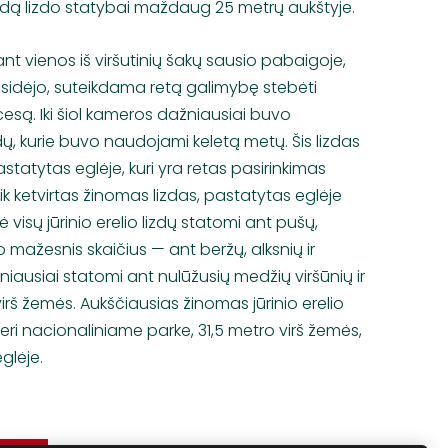
dą lizdo statybai maždaug 25 metrų aukštyje.
t vienos iš viršutinių šakų sausio pabaigoje,
rasidėjo, suteikdama retą galimybę stebėti
esą. Iki šiol kameros dažniausiai buvo
ų, kurie buvo naudojami keletą metų. Šis lizdas
statytas eglėje, kuri yra retas pasirinkimas
tik ketvirtas žinomas lizdas, pastatytas eglėje
sė visų jūrinio erelio lizdų statomi ant pušų,
o mažesnis skaičius — ant beržų, alksnių ir
žniausiai statomi ant nulūžusių medžių viršūnių ir
irš žemės. Aukščiausias žinomas jūrinio erelio
meri nacionaliniame parke, 31,5 metro virš žemės,
glėje.