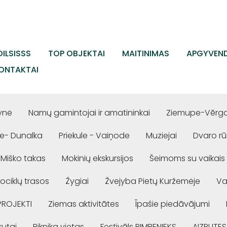
ILSISSS
TOP OBJEKTAI
MAITINIMAS
APGYVEND
ONTAKTAI
ynė
Namų gamintojai ir amatininkai
Ziemupe-Vērgal
e- Dunalka
Priekule - Vaiņode
Muziejai
Dvaro r
Miško takas
Mokinių ekskursijos
Šeimoms su vaikais
ociklų trasos
Žygiai
Žvejyba Pietų Kuržemėje
Va
PROJEKTI
Ziemas aktivitātes
Īpašie piedāvājumi
rutai
Piknika vietas
Festivāls RIMBENIEKS
AIZPUTES