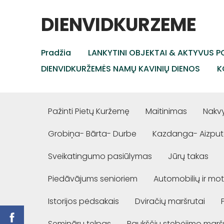
DIENVIDKURZEME
Pradžia
LANKYTINI OBJEKTAI & AKTYVUS PO
DIENVIDKURŽEMĖS NAMŲ KAVINIŲ DIENOS
K
Pažinti Pietų Kuržemę
Maitinimas
Nakv
Grobiņa- Bārta- Durbe
Kazdanga- Aizput
Sveikatingumo pasiūlymas
Jūrų takas
Piedāvājums senioriem
Automobilių ir mot
Istorijos pėdsakais
Dviračių maršrutai
Semināru telpas
Paukščių stebėjimo marš