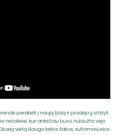
endė persikelti į naują lizdą ir pradėjo jį statyti
ės netoliese, kuri anksčiau buvo nulaužta vėjo
lūžusią vietą išaugo kelios šakos, suformavusios