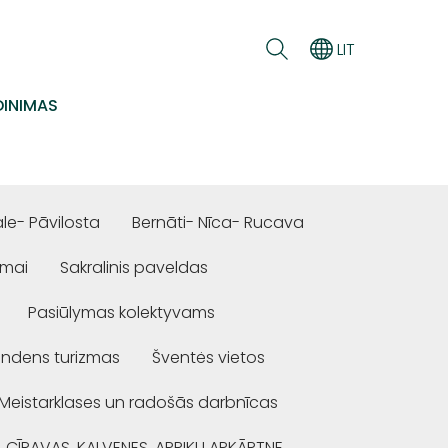
LIT
INIMAS
e- Pāvilosta
Bernāti- Nīca- Rucava
ūmai
Sakralinis paveldas
Pasiūlymas kolektyvams
ndens turizmas
Šventės vietos
Meistarklases un radošās darbnīcas
, CĪRAVAS, KALVENES, APRIĶU APKĀRTNE