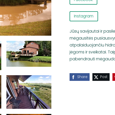
Instagram
Jūsų savijautai ir pasil
mėgausitės pusiausvyra
atpalaiduojančiu hidro
jėgoms ir sveikatai. Ta
pabendrauti mėgaudami
Share
Post