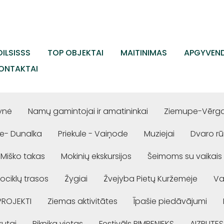
ILSISSS
TOP OBJEKTAI
MAITINIMAS
APGYVEND
ONTAKTAI
ynė
Namų gamintojai ir amatininkai
Ziemupe-Vērgal
e- Dunalka
Priekule - Vaiņode
Muziejai
Dvaro r
Miško takas
Mokinių ekskursijos
Šeimoms su vaikais
ociklų trasos
Žygiai
Žvejyba Pietų Kuržemėje
Va
PROJEKTI
Ziemas aktivitātes
Īpašie piedāvājumi
rutai
Piknika vietas
Festivāls RIMBENIEKS
AIZPUTES