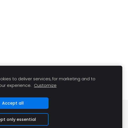
kies to deliver services, for marketing and to
our experience.
Customize
Accept all
pt only essential