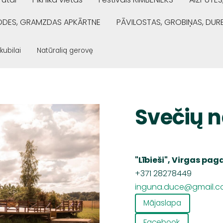
ŅODES, GRAMZDAS APKĀRTNE
PĀVILOSTAS, GROBIŅAS, DUR
 kubilai
Natūralią gerovę
Svečių n
"Lībieši", Virgas pag
+371 28278449
inguna.duce@gmail.
Mājaslapa
Facebook