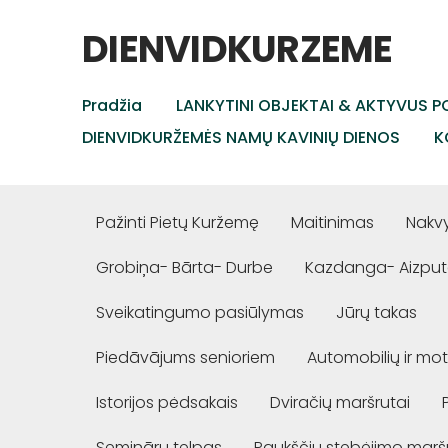
DIENVIDKURZEME
Pradžia
LANKYTINI OBJEKTAI & AKTYVUS PO
DIENVIDKURŽEMĖS NAMŲ KAVINIŲ DIENOS
K
Pažinti Pietų Kuržemę
Maitinimas
Nakv
Grobiņa- Bārta- Durbe
Kazdanga- Aizput
Sveikatingumo pasiūlymas
Jūrų takas
Piedāvājums senioriem
Automobilių ir mot
Istorijos pėdsakais
Dviračių maršrutai
Semināru telpas
Paukščių stebėjimo marš