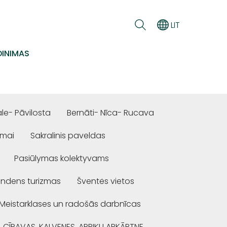
LIT
INIMAS
e- Pāvilosta
Bernāti- Nīca- Rucava
ūmai
Sakralinis paveldas
Pasiūlymas kolektyvams
ndens turizmas
Šventės vietos
Meistarklases un radošās darbnīcas
, CĪRAVAS, KALVENES, APRIĶU APKĀRTNE