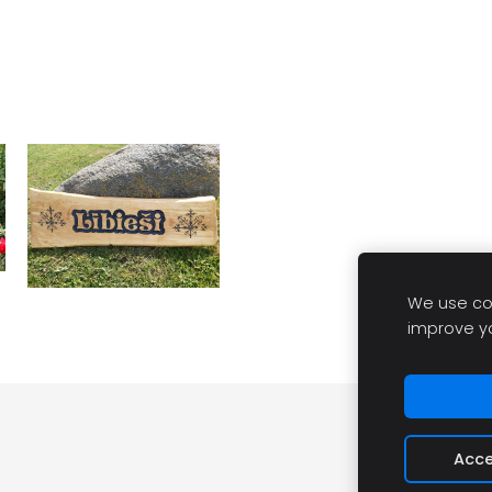
We use coo
improve y
Acce