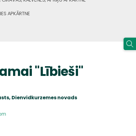
BES APKĀRTNE
amai "Lībieši"
asts,
Dienvidkurzemes
novads
com