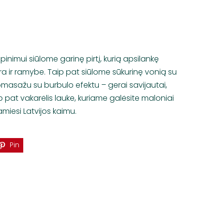
epinimui siūlome garinę pirtį, kurią apsilankę
 ir ramybe. Taip pat siūlome sūkurinę vonią su
masažu su burbulo efektu – gerai savijautai,
ip pat vakarėlis lauke, kuriame galėsite maloniai
esi Latvijos kaimu.
Pin