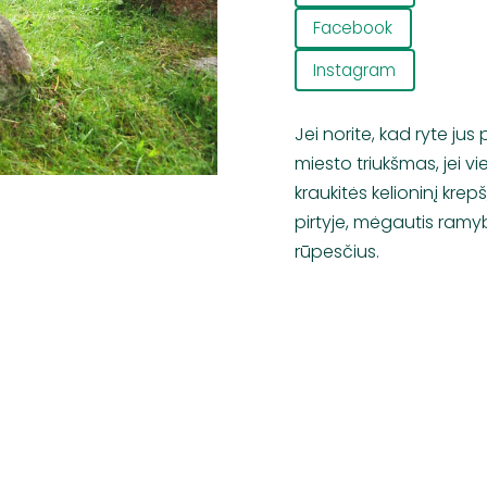
Facebook
Instagram
Jei norite, kad ryte ju
miesto triukšmas, jei v
kraukitės kelioninį krepš
pirtyje, mėgautis ramyb
rūpesčius.