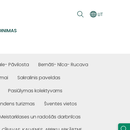
LIT
INIMAS
e- Pāvilosta
Bernāti- Nīca- Rucava
ūmai
Sakralinis paveldas
Pasiūlymas kolektyvams
ndens turizmas
Šventės vietos
Meistarklases un radošās darbnīcas
, CĪRAVAS, KALVENES, APRIĶU APKĀRTNE