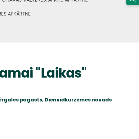
BES APKĀRTNE
amai "Laikas"
Vērgales pagasts, Dienvidkurzemes novads