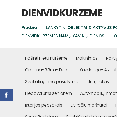
DIENVIDKURZEME
Pradžia
LANKYTINI OBJEKTAI & AKTYVUS PO
DIENVIDKURŽEMĖS NAMŲ KAVINIŲ DIENOS
K
Pažinti Pietų Kuržemę
Maitinimas
Nakv
Grobiņa- Bārta- Durbe
Kazdanga- Aizput
Sveikatingumo pasiūlymas
Jūrų takas
Piedāvājums senioriem
Automobilių ir mot
Istorijos pėdsakais
Dviračių maršrutai
Semināru telpas
Paukščių stebėjimo marš