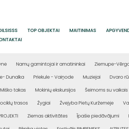
ILSISSS
TOP OBJEKTAI
MAITINIMAS
APGYVEND
ONTAKTAI
ynė
Namų gamintojai ir amatininkai
Ziemupe-Vērgal
e- Dunalka
Priekule - Vaiņode
Muziejai
Dvaro r
Miško takas
Mokinių ekskursijos
Šeimoms su vaikais
ociklų trasos
Žygiai
Žvejyba Pietų Kuržemėje
Va
PROJEKTI
Ziemas aktivitātes
Īpašie piedāvājumi
rutai
Piknika vietas
Festivāls RIMBENIEKS
AIZPUTES