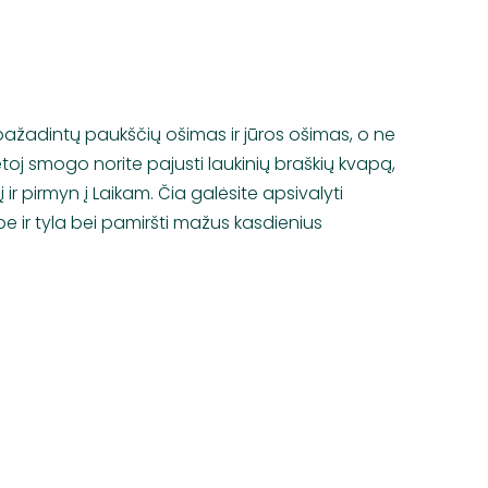
s pažadintų paukščių ošimas ir jūros ošimas, o ne
ietoj smogo norite pajusti laukinių braškių kvapą,
į ir pirmyn į Laikam. Čia galėsite apsivalyti
e ir tyla bei pamiršti mažus kasdienius