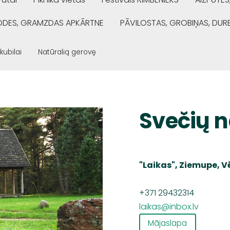
ŅODES, GRAMZDAS APKĀRTNE
PĀVILOSTAS, GROBIŅAS, DUR
 kubilai
Natūralią gerovę
Svečių n
"
Laikas
", Ziemupe, 
+371 29432314
laikas@inbox.lv
Mājaslapa