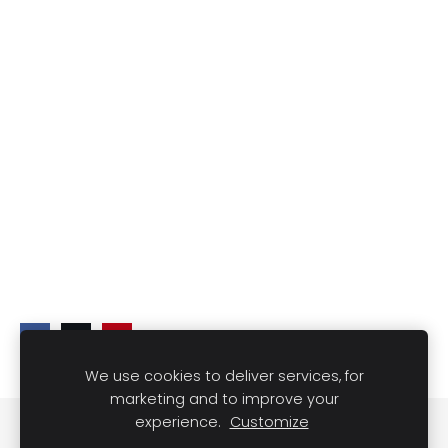
We use cookies to deliver services, for
marketing and to improve your
experience.
Customize
Slapukai