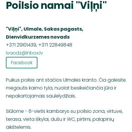
Poilsio namai "Viļņi"
"Viļņi", Ulmale, Sakas pagasts,
Dienvidkurzemes novads
+371 29101439, +371 22849848
ivaodz@inbox.lv
Facebook
Puikus poilsis ant stačios Ulmalės kranto. Čia galėsite
mėgautis kaimo tyla, nuolat besikeičiančia jūra ir
nepakartojamais saulėlydžiais.
Siūlome - 6-vietis kambarys su poilsio zona, virtuve,
terasa, vieta iškylai, dušu ir WC, pirtimi, palapinių
aikštelėmis.