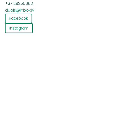
+371
29250883
duals@inbox.lv
Facebook
Instagram