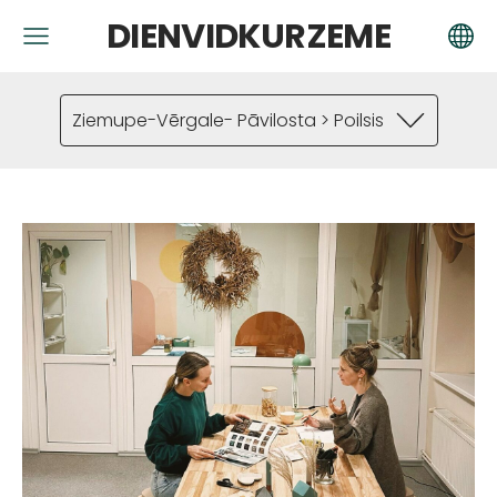
DIENVIDKURZEME
Ziemupe-Vērgale- Pāvilosta > Poilsis