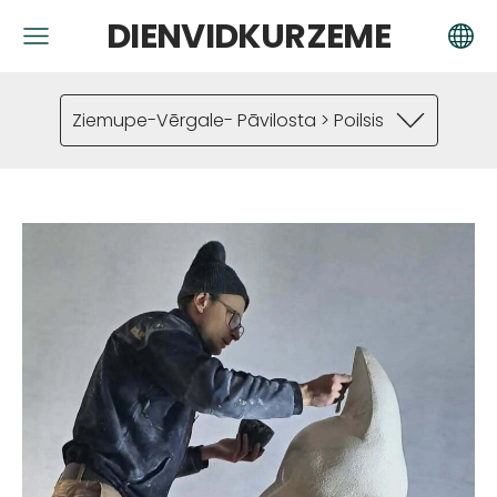
DIENVIDKURZEME
Ziemupe-Vērgale- Pāvilosta > Poilsis