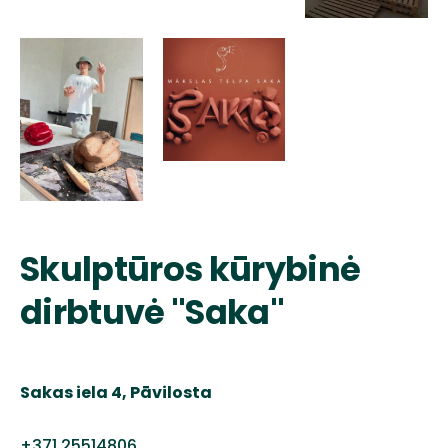
Skulptūros kūrybinė
dirbtuvė "Saka"
Sakas iela 4, Pāvilosta
+371 25514806