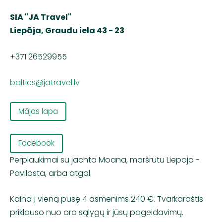
SIA "JA Travel"
Liepāja, Graudu iela 43 - 23
+371 26529955
baltics@jatravel.lv
Mājas lapa
Facebook
Perplaukimai su jachta Moana, maršrutu Liepoja -
Pavilosta, arba atgal.
Kaina į vieną pusę 4 asmenims 240 €. Tvarkaraštis
priklauso nuo oro sąlygų ir jūsų pageidavimų.