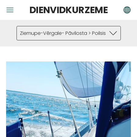
DIENVIDKURZEME
Ziemupe-Vērgale- Pāvilosta > Poilsis