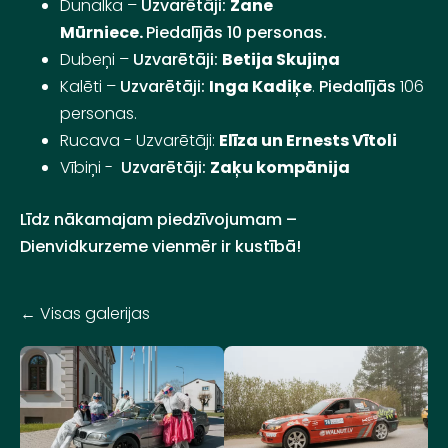
Dunalka –
Uzvarētāji:
Zane
Mūrniece.
Piedalījās 10 personas.
Dubeņi –
Uzvarētāji:
Betija Skujiņa
Kalēti –
Uzvarētāji:
Inga Kadiķe
.
Piedalījās
106
personas.
Rucava -
Uzvarētāji:
Elīza un Ernests Vītoli
Vībiņi -
Uzvarētāji:
Zaķu kompānija
Līdz nākamajam piedzīvojumam –
Dienvidkurzeme vienmēr ir kustībā!
Visas galerijas