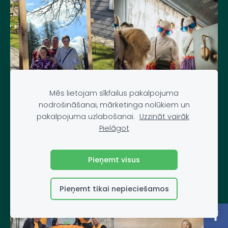
Mēs lietojam sīkfailus pakalpojuma
nodrošināšanai, mārketinga nolūkiem un
pakalpojuma uzlabošanai.
Uzzināt vairāk
Pielāgot
Pieņemt visus
Pieņemt tikai nepieciešamos