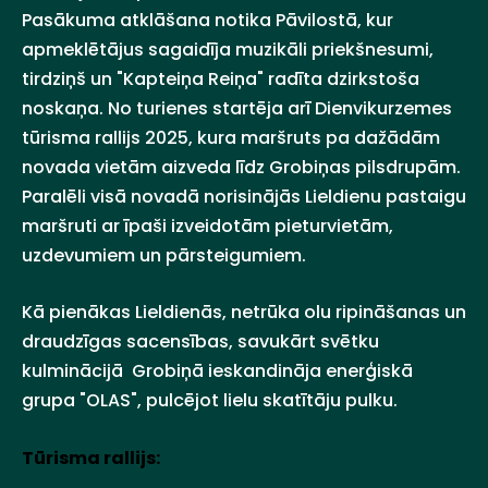
Pasākuma atklāšana notika Pāvilostā, kur
apmeklētājus sagaidīja muzikāli priekšnesumi,
tirdziņš un "Kapteiņa Reiņa" radīta dzirkstoša
noskaņa. No turienes startēja arī Dienvikurzemes
tūrisma rallijs 2025, kura maršruts pa dažādām
novada vietām aizveda līdz Grobiņas pilsdrupām.
Paralēli visā novadā norisinājās Lieldienu pastaigu
maršruti ar īpaši izveidotām pieturvietām,
uzdevumiem un pārsteigumiem.
Kā pienākas Lieldienās, netrūka olu ripināšanas un
draudzīgas sacensības, savukārt svētku
kulminācijā Grobiņā ieskandināja enerģiskā
grupa "OLAS", pulcējot lielu skatītāju pulku.
Tūrisma rallijs: