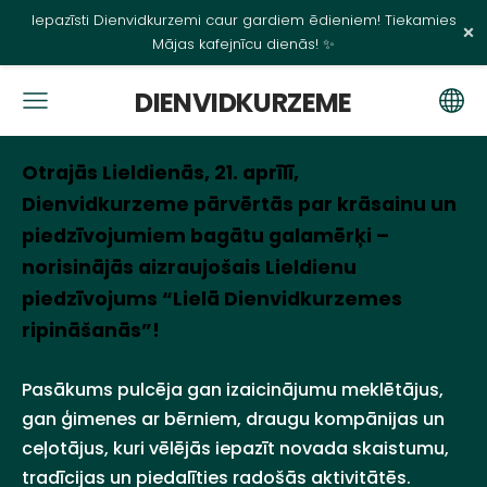
Iepazīsti Dienvidkurzemi caur gardiem ēdieniem! Tiekamies
×
Mājas kafejnīcu dienās! ✨
DIENVIDKURZEME
Otrajās Lieldienās, 21. aprīlī,
Dienvidkurzeme pārvērtās par krāsainu un
piedzīvojumiem bagātu galamērķi –
norisinājās aizraujošais Lieldienu
piedzīvojums “Lielā Dienvidkurzemes
ripināšanās”!
Pasākums pulcēja gan izaicinājumu meklētājus,
gan ģimenes ar bērniem, draugu kompānijas un
ceļotājus, kuri vēlējās iepazīt novada skaistumu,
tradīcijas un piedalīties radošās aktivitātēs.