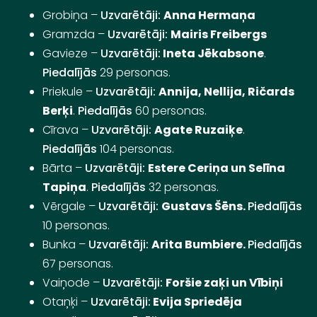
Grobiņa –
Uzvarētāji:
Anna Hermaņa
Gramzda –
Uzvarētāji:
Mairis Freibergs
Gavieze –
Uzvarētāji:
Ineta Jēkabsone
.
Piedalījās
29 personas.
Priekule –
Uzvarētāji:
Annija, Nellija, Ričards
Berķi
.
Piedalījās
60 personas.
Cīrava –
Uzvarētāji:
Agate Ruzaiķe
.
Piedalījās
104 personas.
Bārta –
Uzvarētāji:
Estere Ceriņa un Selīna
Tapiņa
.
Piedalījās
32 personas.
Vērgale –
Uzvarētāji:
Gustavs Šēns.
Piedalījās
10 personas.
Bunka –
Uzvarētāji:
Arita Bumbiere.
Piedalījās
67 personas.
Vaiņode –
Uzvarētāji:
Foršie zaķi un Vībiņi
Otaņķi –
Uzvarētāji:
Evija Spriedēja