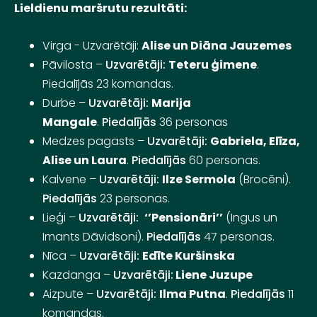
Lieldienu maršrutu rezultāti:
Virga - Uzvarētāji:
Alise un Diāna Jauzemes
Pāvilosta –
Uzvarētāji:
Teteru ģimene
.
Piedalījās 23 komandas.
Durbe –
Uzvarētāji:
Marija
Mangale
.
Piedalījās
36 personas
Medzes pagasts –
Uzvarētāji:
Gabriela, Elīza,
Alise un Laura
.
Piedalījās
60 personas.
Kalvene –
Uzvarētāji:
Ilze Sermola
(Brocēni).
Piedalījās
23 personas.
Lieģi –
Uzvarētāji:
‘’Pensionāri’’
(Ingus un
Imants Dāvidsoni).
Piedalījās
47 personas.
Nīca –
Uzvarētāji:
Edīte Kuršinska
Kazdanga –
Uzvarētāji:
Liene Juzupe
Aizpute –
Uzvarētāji:
Ilma Putna
.
Piedalījās
11
komandas.