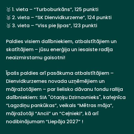
🥇 1. vieta – “Turboburkāns”, 125 punkti
🥈 2. vieta – “SK Dienvidkurzeme”, 124 punkti
🥉 3. vieta – “Viss pie ļipas”, 123 punkti
Paldies visiem dalībniekiem, atbalstītājiem un
skatītājiem – jūsu enerģija un iesaiste radīja
neaizmirstamu gaisotni!
Īpašs paldies arī pasākuma atbalstītājiem –
Dienvidkurzemes novada uzņēmējiem un
mājražotājiem – par lielisko dāvanu fondu rallija
dalībniekiem: SIA "Otaņķu Dzirnavnieks", kafejnīca
“Lagzdiņu pankūkas”, veikals “Mētras māja”,
mājražotāji “Ancii” un “Ceļnieki”, kā arī
nodibinājumam “Liepāja 2027” !