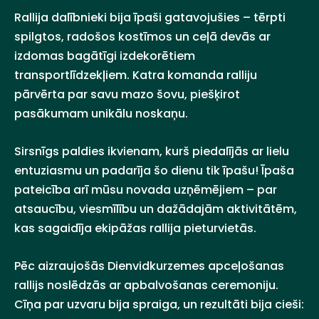
Rallija dalībnieki bija īpaši gatavojušies – tērpti
spilgtos, radošos kostīmos un ceļā devās ar
izdomas bagātīgi izdekorētiem
transportlīdzekļiem. Katra komanda ralliju
pārvērta par savu mazo šovu, piešķirot
pasākumam unikālu noskaņu.
Sirsnīgs paldies ikvienam, kurš piedalījās ar lielu
entuziasmu un padarīja šo dienu tik īpašu! Īpaša
pateicība arī mūsu novada uzņēmējiem – par
atsaucību, viesmīlību un dažādajām aktivitātēm,
kas sagaidīja ekipāžas rallija pieturvietās.
Pēc aizraujošās Dienvidkurzemes apceļošanas
rallijs noslēdzās ar apbalvošanas ceremoniju.
Cīņa par uzvaru bija spraiga, un rezultāti bija cieši: