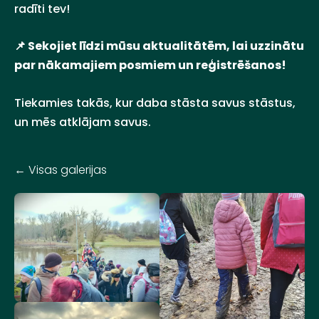
radīti tev!
📌 Sekojiet līdzi mūsu aktualitātēm, lai uzzinātu
par nākamajiem posmiem un reģistrēšanos!
Tiekamies takās, kur daba stāsta savus stāstus,
un mēs atklājam savus.
Visas galerijas