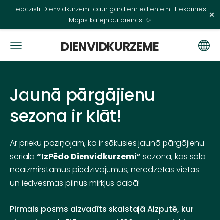
Iepazīsti Dienvidkurzemi caur gardiem ēdieniem! Tiekamies
×
Mājas kafejnīcu dienās! ✨
DIENVIDKURZEME
Jaunā pārgājienu
sezona ir klāt!
Ar prieku paziņojam, ka ir sākusies jaunā pārgājienu
seriāla
“IzPēdo Dienvidkurzemi”
sezona, kas sola
neaizmirstamus piedzīvojumus, neredzētas vietas
un iedvesmas pilnus mirkļus dabā!
Pirmais posms aizvadīts skaistajā Aizputē, kur