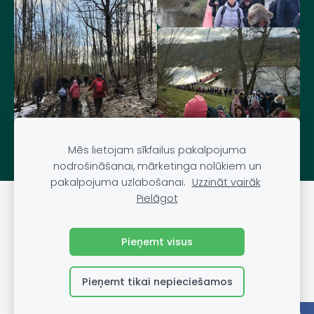
Mēs lietojam sīkfailus pakalpojuma
nodrošināšanai, mārketinga nolūkiem un
pakalpojuma uzlabošanai.
Uzzināt vairāk
Pielāgot
DARĪT UN REDZĒT
Sīkdatnes
Pieņemt visus
Pieņemt tikai nepieciešamos