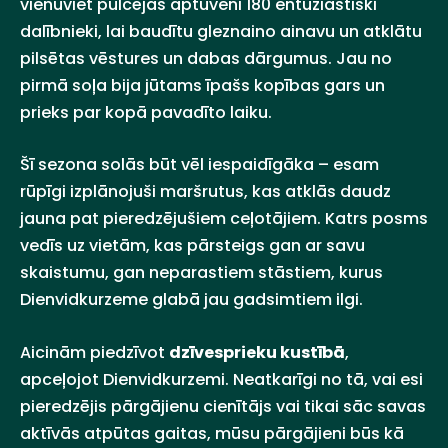
vienuviet pulcējās aptuveni 180 entuziastiski
dalībnieki, lai baudītu gleznaino ainavu un atklātu
pilsētas vēstures un dabas dārgumus. Jau no
pirmā soļa bija jūtams īpašs kopības gars un
prieks par kopā pavadīto laiku.
Šī sezona solās būt vēl iespaidīgāka – esam
rūpīgi izplānojuši maršrutus, kas atklās daudz
jauna pat pieredzējušiem ceļotājiem. Katrs posms
vedīs uz vietām, kas pārsteigs gan ar savu
skaistumu, gan neparastiem stāstiem, kurus
Dienvidkurzeme glabā jau gadsimtiem ilgi.
Aicinām piedzīvot
dzīvesprieku kustībā
,
apceļojot Dienvidkurzemi. Neatkarīgi no tā, vai esi
pieredzējis pārgājienu cienītājs vai tikai sāc savas
aktīvās atpūtas gaitas, mūsu pārgājieni būs kā