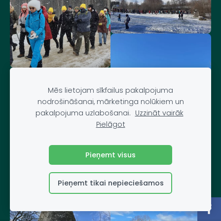
Mēs lietojam sīkfailus pakalpojuma
nodrošināšanai, mārketinga nolūkiem un
pakalpojuma uzlabošanai.
Uzzināt vairāk
Pielāgot
Pieņemt visus
Pieņemt tikai nepieciešamos