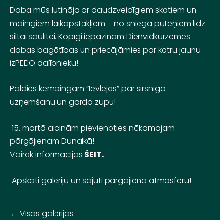
Daba mūs lutināja ar daudzveidīgiem skatiem un
mainīgiem laikapstākļiem – no sniega puteņiem līdz
siltai saulītei. Kopīgi iepazinām Dienvidkurzemes
dabas bagātības un priecājāmies par katru jaunu
izPĒDO dalībnieku!
Paldies kempingam “Ievlejas” par sirsnīgo
uzņemšanu un gardo zupu!
15. martā aicinām pievienoties nākamajam
pārgājienam Dunalkā!
Vairāk informācijas
ŠEIT.
Apskati galeriju un sajūti pārgājiena atmosfēru!
Visas galerijas