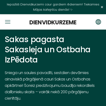
Iepazīsti Dienvidkurzemi caur gardiem ēdieniem! Tiekamies
×
Mājas kafejnīcu dienās! ✨
DIENVIDKURZEME
Sakas pagasta
Sakasleja un Ostbaha
IzPēdota
Sniega un saules pavadīti, sestdien devāmies
ainaviskā pārgājienā cauri Sakas un Ostbahas
apkārtnei! Šoreiz piedzīvojumu baudīja rekordliels
dalībnieku skaits – vairāk nekā 200 pārgājienu
cienītāju.