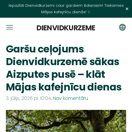
Iepazīsti Dienvidkurzemi caur gardiem ēdieniem! Tiekamies
×
Mājas kafejnīcu dienās! ✨
DIENVIDKURZEME
Garšu ceļojums
Dienvidkurzemē sākas
Aizputes pusē – klāt
Mājas kafejnīcu dienas
3. jūlijs, 2026 pl. 10:04,
Nav komentāru