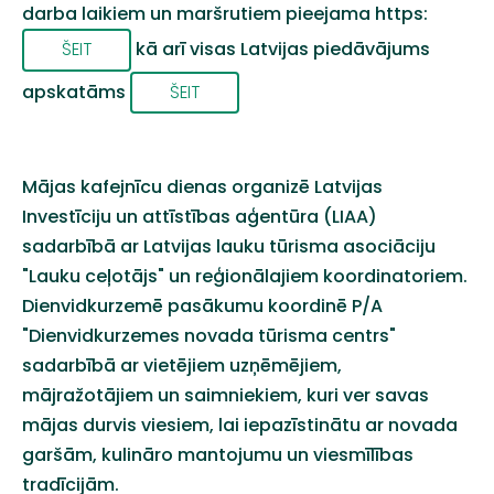
darba laikiem un maršrutiem pieejama https:
kā arī visas Latvijas piedāvājums
ŠEIT
apskatāms
ŠEIT
Mājas kafejnīcu dienas organizē Latvijas
Investīciju un attīstības aģentūra (LIAA)
sadarbībā ar Latvijas lauku tūrisma asociāciju
"Lauku ceļotājs" un reģionālajiem koordinatoriem.
Dienvidkurzemē pasākumu koordinē P/A
"Dienvidkurzemes novada tūrisma centrs"
sadarbībā ar vietējiem uzņēmējiem,
mājražotājiem un saimniekiem, kuri ver savas
mājas durvis viesiem, lai iepazīstinātu ar novada
garšām, kulināro mantojumu un viesmīlības
tradīcijām.