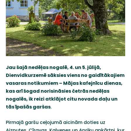
Jau šajā nedēļas nogalē, 4. un 5. jūlijā,
Dienvidkurzemē sāksies viens no gaidītākajiem
vasaras notikumiem – Mājas kafejnīcu dienas,
kas arī šogad norisināsies četrās nedēļas
nogalēs, ik reizi atklājot citu novada daļu un
tās īpašās garšas
.
Pirmajā garšu ceļojumā aicinām doties uz
Aizputes, Cīravas, Kalvenes un Apriķu apkārtni, kur