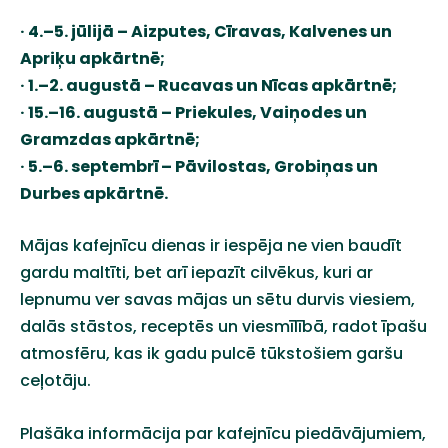
· 4.–5. jūlijā – Aizputes, Cīravas, Kalvenes un
Apriķu apkārtnē;
· 1.–2. augustā – Rucavas un Nīcas apkārtnē;
· 15.–16. augustā – Priekules, Vaiņodes un
Gramzdas apkārtnē;
· 5.–6. septembrī – Pāvilostas, Grobiņas un
Durbes apkārtnē.
Mājas kafejnīcu dienas ir iespēja ne vien baudīt
gardu maltīti, bet arī iepazīt cilvēkus, kuri ar
lepnumu ver savas mājas un sētu durvis viesiem,
dalās stāstos, receptēs un viesmīlībā, radot īpašu
atmosfēru, kas ik gadu pulcē tūkstošiem garšu
ceļotāju.
Plašāka informācija par kafejnīcu piedāvājumiem,