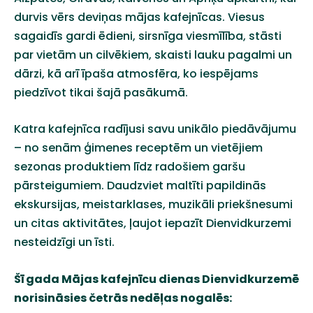
durvis vērs deviņas mājas kafejnīcas. Viesus
sagaidīs gardi ēdieni, sirsnīga viesmīlība, stāsti
par vietām un cilvēkiem, skaisti lauku pagalmi un
dārzi, kā arī īpaša atmosfēra, ko iespējams
piedzīvot tikai šajā pasākumā.
Katra kafejnīca radījusi savu unikālo piedāvājumu
– no senām ģimenes receptēm un vietējiem
sezonas produktiem līdz radošiem garšu
pārsteigumiem. Daudzviet maltīti papildinās
ekskursijas, meistarklases, muzikāli priekšnesumi
un citas aktivitātes, ļaujot iepazīt Dienvidkurzemi
nesteidzīgi un īsti.
Šī gada Mājas kafejnīcu dienas Dienvidkurzemē
norisināsies četrās nedēļas nogalēs: