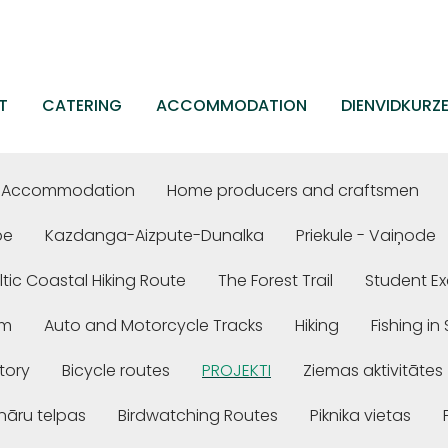
T
CATERING
ACCOMMODATION
DIENVIDKURZ
Accommodation
Home producers and craftsmen
be
Kazdanga-Aizpute-Dunalka
Priekule - Vaiņode
ltic Coastal Hiking Route
The Forest Trail
Student Ex
em
Auto and Motorcycle Tracks
Hiking
Fishing i
story
Bicycle routes
PROJEKTI
Ziemas aktivitātes
nāru telpas
Birdwatching Routes
Piknika vietas