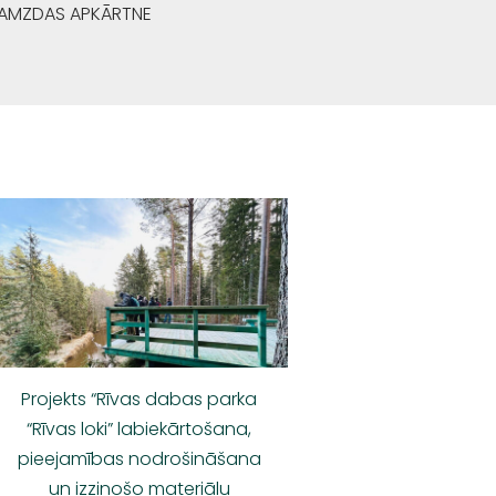
GRAMZDAS APKĀRTNE
Projekts “Rīvas dabas parka
“Rīvas loki” labiekārtošana,
pieejamības nodrošināšana
un izzinošo materiālu