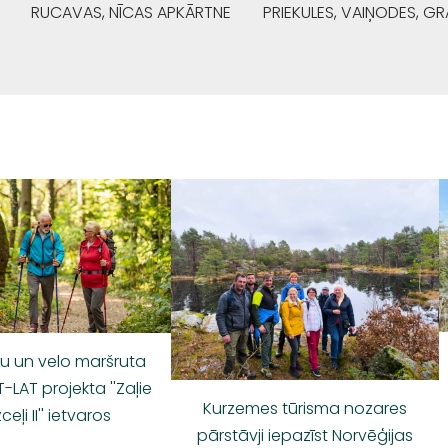
RUCAVAS, NĪCAS APKĀRTNE
PRIEKULES, VAIŅODES, 
nu un velo maršruta
T-LAT projekta ''Zaļie
Kurzemes tūrisma nozares
ceļi II'' ietvaros
pārstāvji iepazīst Norvēģijas