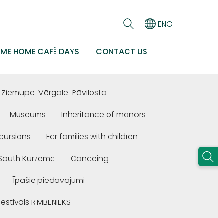
ENG
EME HOME CAFÉ DAYS
CONTACT US
Ziemupe-Vērgale-Pāvilosta
Museums
Inheritance of manors
cursions
For families with children
n South Kurzeme
Canoeing
Īpašie piedāvājumi
Festivāls RIMBENIEKS