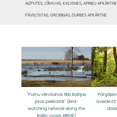
AIZPUTES, CĪRAVAS, KALVENES, APRIĶU APKĀRTNE
PĀVILOSTAS, GROBIŅAS, DURBES APKĀRTNE
''Putnu vērošanas tīkls Baltijas
Pārgājie
jūras piekrastē'' (Bird-
izveide ES
watching network along the
dzelz
Baltic coast, BIRDIE)