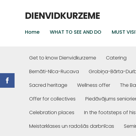
DIENVIDKURZEME
Home
WHAT TO SEE AND DO
MUST VISI
Get to know Dienvidkurzeme
Catering
Bernāti-Nīca-Rucava
Grobiņa-Bārta-Dur
Sacred heritage
Wellness offer
The Ba
Offer for collectives
Piedāvājums seniori
Celebration places
In the footsteps of hi
Meistarklases un radošās darbnīcas
Semi