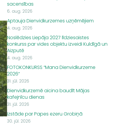
sacensības
6. aug. 2026
Aptauja Dienvidkurzemes uzņēmējiem
4. aug. 2026
Noslēdzies Liepāja 2027 līdziesaistes
konkurss par vides objektu izveidi Kuldīgā un
Aizputē
4. aug. 2026
FOTOKONKURSS “Mana Dienvidkurzeme
2026”
31. jūl. 2026
Dienvidkurzemē aicina baudīt Mājas
kafejnīcu dienas
31. jūl. 2026
Izstāde par Papes ezeru Grobiņā
30. jūl. 2026