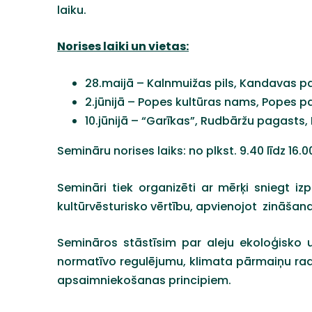
laiku.
Norises laiki un vietas:
28.maijā – Kalnmuižas pils, Kandavas 
2.jūnijā – Popes kultūras nams, Popes p
10.jūnijā – “Garīkas”, Rudbāržu pagasts
Semināru norises laiks: no plkst. 9.40 līdz 16.0
Semināri tiek organizēti ar mērķi sniegt i
kultūrvēsturisko vērtību, apvienojot zināša
Semināros stāstīsim par aleju ekoloģisko 
normatīvo regulējumu, klimata pārmaiņu radī
apsaimniekošanas principiem.