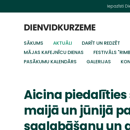
Iepazīsti 
DIENVIDKURZEME
SĀKUMS
AKTUĀLI
DARĪT UN REDZĒT
MĀJAS KAFEJNĪCU DIENAS
FESTIVĀLS "RIM
PASĀKUMU KALENDĀRS
GALERIJAS
KON
Aicina piedalīti
maijā un jūnijā pa
saglabāšanu un 