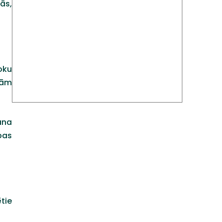
ās,
oku
jām
ana
pas
tie