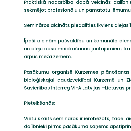
Praktiskā nodarbība dabā veicinās dalībnie
sekmējot profesionālu un pamatotu lēmumu
Semināros aicināts piedalīties ikviens alejas
Īpaši aicinām pašvaldību un komunālo dienes
un aleju apsaimniekošanas jautājumiem, kā
ārpus meža zemēm.
Pasākumu organizē Kurzemes plānošanas r
bioloģiskajai daudzveidībai Kurzemē un Zi
Savienības Interreg VI-A Latvijas –Lietuva
Pieteikšanās:
Vietu skaits semināros ir ierobežots, tādēļ a
dalībnieki pirms pasākuma saņems apstipri