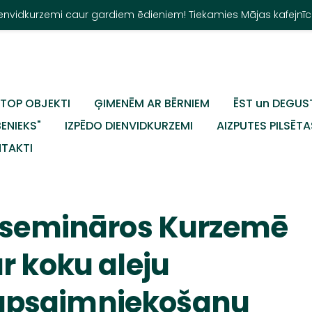
Dienvidkurzemi caur gardiem ēdieniem! Tiekamies Mājas kafejnīc
TOP OBJEKTI
ĢIMENĒM AR BĒRNIEM
ĒST un DEGUS
BENIEKS"
IZPĒDO DIENVIDKURZEMI
AIZPUTES PILSĒTA
TAKTI
es semināros Kurzemē
r koku aleju
apsaimniekošanu