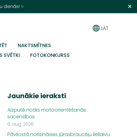
×
u dienās! ✨
LAT
TĒT
NAKTSMĪTNES
S SVĒTKI
FOTOKONKURSS
Jaunākie ieraksti
Aizputē notiks motoorientēšanās
sacensības
6. aug. 2026
Pāvilostā norisināsies jūrasbraucēju liellaivu