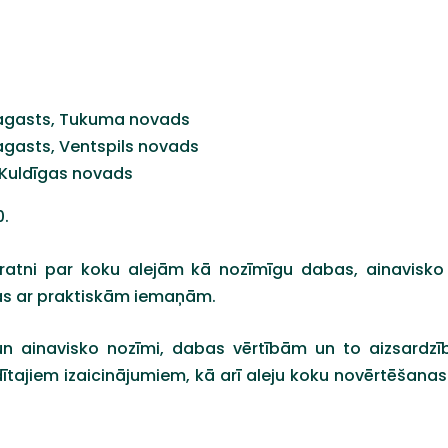
pagasts, Tukuma novads
agasts, Ventspils novads
, Kuldīgas novads
0.
zpratni par koku alejām kā nozīmīgu dabas, ainavisko
nas ar praktiskām iemaņām.
un ainavisko nozīmi, dabas vērtībām un to aizsardzī
tajiem izaicinājumiem, kā arī aleju koku novērtēšanas