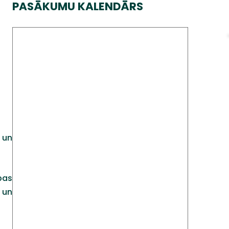
PASĀKUMU KALENDĀRS
 un
bas
 un