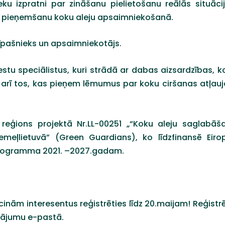
ku izpratni par zināšanu pielietošanu reālās situācij
 pieņemšanu koku aleju apsaimniekošanā.
 īpašnieks un apsaimniekotājs.
tu speciālistus, kuri strādā ar dabas aizsardzības, k
 arī tos, kas pieņem lēmumus par koku ciršanas atļau
eģions projektā Nr.LL-00251 „“Koku aleju saglabāš
emeļlietuvā” (Green Guardians), ko līdzfinansē Eiro
s programma 2021. –2027.gadam.
icinām interesentus reģistrēties līdz 20.maijam!
Reģistrē
nājumu e-pastā.