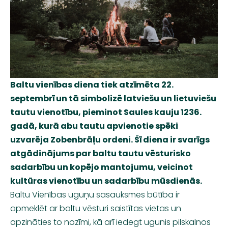
Baltu vienības diena tiek atzīmēta 22.
septembrī un tā simbolizē latviešu un lietuviešu
tautu vienotību, pieminot Saules kauju 1236.
gadā, kurā abu tautu apvienotie spēki
uzvarēja Zobenbrāļu ordeni. Šī diena ir svarīgs
atgādinājums par baltu tautu vēsturisko
sadarbību un kopējo mantojumu, veicinot
kultūras vienotību un sadarbību mūsdienās.
Baltu Vienības uguņu sasauksmes būtība ir
apmeklēt ar baltu vēsturi saistītas vietas un
apzināties to nozīmi, kā arī iedegt ugunis pilskalnos