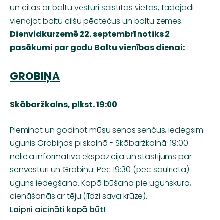
un citās ar baltu vēsturi saistītās vietās, tādējādi
vienojot baltu cilšu pēctečus un baltu zemes.
Dienvidkurzemē 22. septembrī notiks 2
pasākumi par godu Baltu vienības dienai:
GROBIŅA
Skābaržkalns, plkst. 19:00
Pieminot un godinot mūsu senos senčus, iedegsim
ugunis Grobiņas pilskalnā - Skābaržkalnā. 19:00
neliela informatīva ekspozīcija un stāstījums par
senvēsturi un Grobiņu. Pēc 19:30 (pēc saulrieta)
uguns iedegšana. Kopā būšana pie ugunskura,
cienāšanās ar tēju (līdzi sava krūze).
Laipni aicināti kopā būt!