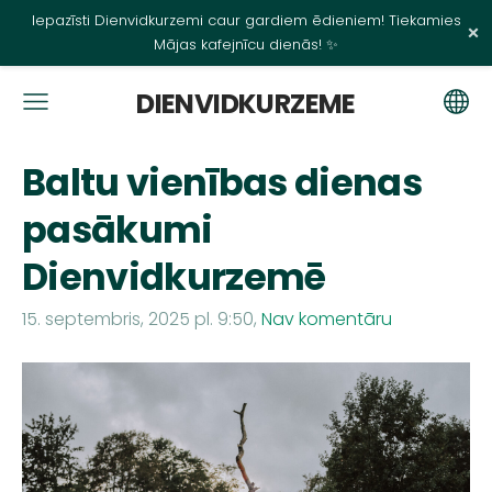
Iepazīsti Dienvidkurzemi caur gardiem ēdieniem! Tiekamies
×
Mājas kafejnīcu dienās! ✨
DIENVIDKURZEME
Baltu vienības dienas
pasākumi
Dienvidkurzemē
15. septembris, 2025 pl. 9:50,
Nav komentāru