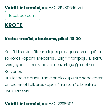
Vairāk informācijas:
+371 25289646 vai
facebook.com.
KROTE
Krotes tradīciju laukums, plkst. 18:00
Kopā tiks dziedāts un dejots pie ugunskura kopā ar
folkloras kopām
“Medainis”, “Zirņi”, “Pampāļi”, “Dižlāņu
Īves”, “Ķocītis” no Rucavas
un
Kārkliņu ģimeni no
Kalvenes.
Būs iespēja baudīt tradicionālo zupu “Kā sendienās”
un pieminēt folkloras kopas
“Traistēni”
dibinātāju
Līviju Jansoni
.
Vairāk informācijas:
+371 22118695