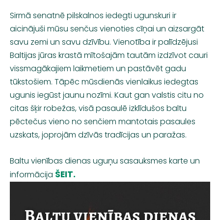
Sirmā senatnē pilskalnos iedegti ugunskuri ir
aicinājuši mūsu senčus vienoties cīņai un aizsargāt
savu zemi un savu dzīvību. Vienotība ir palīdzējusi
Baltijas jūras krastā mītošajām tautām izdzīvot cauri
vissmagākajiem laikmetiem un pastāvēt gadu
tūkstošiem. Tāpēc mūsdienās vienlaikus iedegtas
ugunis iegūst jaunu nozīmi. Kaut gan valstis citu no
citas šķir robežas, visā pasaulē izklīdušos baltu
pēctečus vieno no senčiem mantotais pasaules
uzskats, joprojām dzīvās tradīcijas un paražas.
Baltu vienības dienas uguņu sasauksmes karte un
ŠEIT.
informācija