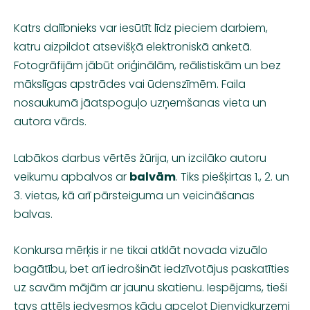
Katrs dalībnieks var iesūtīt līdz pieciem darbiem,
katru aizpildot atsevišķā
elektroniskā anketā
.
Fotogrāfijām jābūt oriģinālām, reālistiskām un bez
mākslīgas apstrādes vai ūdenszīmēm. Faila
nosaukumā jāatspoguļo uzņemšanas vieta un
autora vārds.
Labākos darbus vērtēs žūrija, un izcilāko autoru
veikumu apbalvos ar
balvām
. Tiks piešķirtas 1., 2. un
3. vietas, kā arī pārsteiguma un veicināšanas
balvas.
Konkursa mērķis ir ne tikai atklāt novada vizuālo
bagātību, bet arī iedrošināt iedzīvotājus paskatīties
uz savām mājām ar jaunu skatienu. Iespējams, tieši
tavs attēls iedvesmos kādu apceļot Dienvidkurzemi