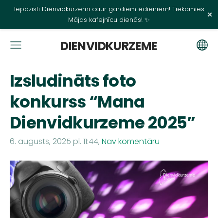
Iepazīsti Dienvidkurzemi caur gardiem ēdieniem! Tiekamies
×
Mājas kafejnīcu dienās! ✨
DIENVIDKURZEME
Izsludināts foto
konkurss “Mana
Dienvidkurzeme 2025”
6. augusts, 2025 pl. 11:44,
Nav komentāru