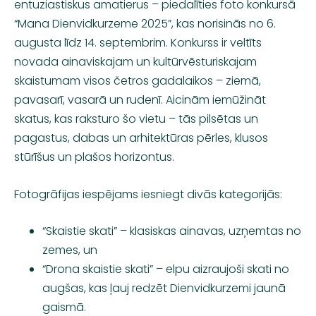
entuziastiskus amatierus – piedalīties foto konkursā
“Mana Dienvidkurzeme 2025”
, kas norisinās no
6.
augusta līdz 14. septembrim
. Konkurss ir veltīts
novada ainaviskajam un kultūrvēsturiskajam
skaistumam visos četros gadalaikos – ziemā,
pavasarī, vasarā un rudenī. Aicinām iemūžināt
skatus, kas raksturo šo vietu – tās pilsētas un
pagastus, dabas un arhitektūras pērles, klusos
stūrīšus un plašos horizontus.
Fotogrāfijas iespējams iesniegt divās kategorijās:
“Skaistie skati”
– klasiskas ainavas, uzņemtas no
zemes, un
“Drona skaistie skati”
– elpu aizraujoši skati no
augšas, kas ļauj redzēt Dienvidkurzemi jaunā
gaismā.