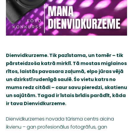
Dienvidkurzeme. Tik pazīstama, un tomēr – tik
pārsteidzoša katrā mirklī. Tā mostas miglainos
rītos, laistās pavasara zaļumā, elpo jūras vējā
un dzirkstī rudenīgā saulē. Šo vietu katrs no
mums redz citādi – caur savu pieredzi, skatienu
un sajūtām. Tagad ir īstais brīdis parādīt, kāda
ir
tava Dienvidkurzeme
.
Dienvidkurzemes novada tūrisma centrs aicina
ikvienu – gan profesionālus fotogrāfus, gan