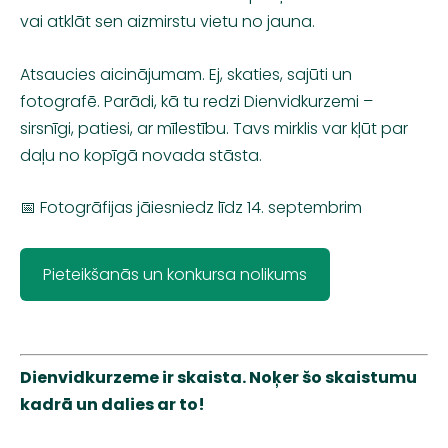
vai atklāt sen aizmirstu vietu no jauna.
Atsaucies aicinājumam. Ej, skaties, sajūti un
fotografē.
Parādi, kā tu redzi Dienvidkurzemi –
sirsnīgi, patiesi, ar mīlestību. Tavs mirklis var kļūt par
daļu no kopīgā novada stāsta.
📅 Fotogrāfijas jāiesniedz līdz 14. septembrim
Pieteikšanās un konkursa nolikums
Dienvidkurzeme ir skaista. Noķer šo skaistumu
kadrā un dalies ar to!