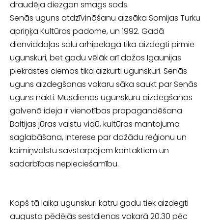
draudēja diezgan smags sods.
Senās uguns atdzīvināšanu aizsāka Somijas Turku
apriņķa Kultūras padome, un 1992. Gadā
dienviddaļas salu arhipelāgā tika aizdegti pirmie
ugunskuri, bet gadu vēlāk arī dažos Igaunijas
piekrastes ciemos tika aizkurti ugunskuri. Senās
uguns aizdegšanas vakaru sāka saukt par Senās
uguns nakti. Mūsdienās ugunskuru aizdegšanas
galvenā ideja ir vienotības propagandēšana
Baltijas jūras valstu vidū, kultūras mantojuma
saglabāšana, interese par dažādu reģionu un
kaimiņvalstu savstarpējiem kontaktiem un
sadarbības nepieciešamību.
Kopš tā laika ugunskuri katru gadu tiek aizdegti
augusta pēdējās sestdienas vakarā 20.30 pēc