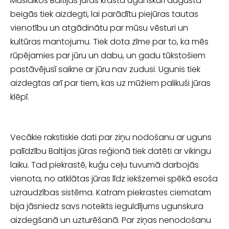
Mūslaikos Baltijas jūras krastā ugunskuri augusta
beigās tiek aizdegti, lai parādītu piejūras tautas
vienotību un atgādinātu par mūsu vēsturi un
kultūras mantojumu. Tiek dota zīme par to, ka mēs
rūpējamies par jūru un dabu, un gadu tūkstošiem
pastāvējusī saikne ar jūru nav zudusi. Ugunis tiek
aizdegtas arī par tiem, kas uz mūžiem palikuši jūras
klēpī.
Vecākie rakstiskie dati par ziņu nodošanu ar uguns
palīdzību Baltijas jūras reģionā tiek datēti ar vikingu
laiku. Tad piekrastē, kuģu ceļu tuvumā darbojās
vienota, no atklātas jūras līdz iekšzemei spēkā esoša
uzraudzības sistēma. Katram piekrastes ciematam
bija jāsniedz savs noteikts ieguldījums ugunskura
aizdegšanā un uzturēšanā. Par ziņas nenodošanu