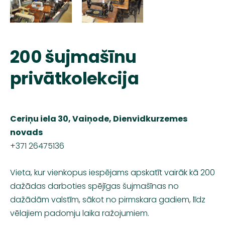
200 šujmašīnu
privātkolekcija
Ceriņu iela 30, Vaiņode, Dienvidkurzemes
novads
+371 26475136
Vieta, kur vienkopus iespējams apskatīt vairāk kā 200
dažādas darboties spējīgas šujmašīnas no
dažādām valstīm, sākot no pirmskara gadiem, līdz
vēlajiem padomju laika ražojumiem.