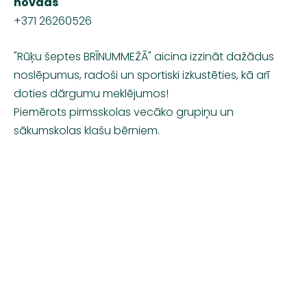
novads
+371 26260526
"Rūķu šeptes BRĪNUMMEŽĀ" aicina izzināt dažādus
noslēpumus, radoši un sportiski izkustēties, kā arī
doties dārgumu meklējumos!
Piemērots pirmsskolas vecāko grupiņu un
sākumskolas klašu bērniem.